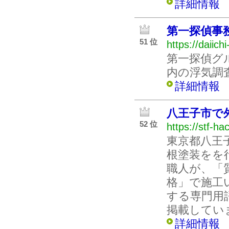
詳細情報
第一探偵事
51 位
https://daiich
第一探偵グ
内の浮気調
詳細情報
八王子市で
52 位
https://stf-ha
東京都八王
根塗装をを
職人が、「
格」で施工
する専門用
掲載してい
詳細情報