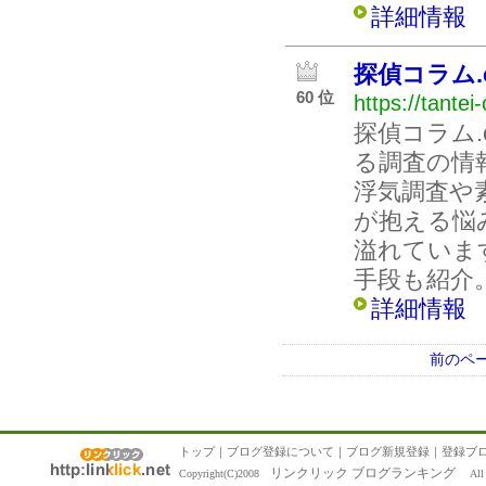
詳細情報
探偵コラム.
60 位
https://tante
探偵コラム.
る調査の情
浮気調査や
が抱える悩
溢れていま
手段も紹介
詳細情報
前のペ
トップ
｜
ブログ登録について
｜
ブログ新規登録
｜
登録ブ
リンクリック ブログランキング
Copyright(C)2008
All R