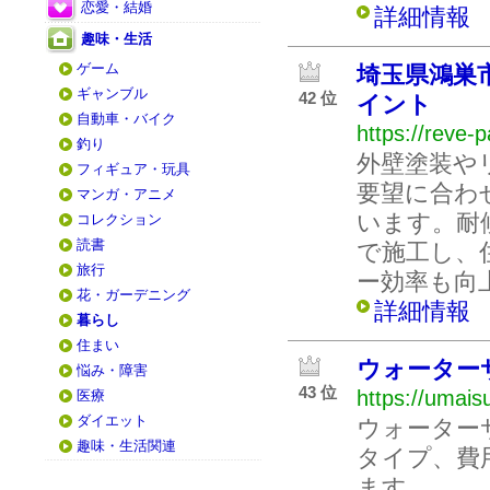
恋愛・結婚
詳細情報
趣味・生活
ゲーム
埼玉県鴻巣
ギャンブル
42 位
イント
自動車・バイク
https://reve-pa
釣り
外壁塗装や
フィギュア・玩具
要望に合わ
マンガ・アニメ
います。耐
コレクション
読書
で施工し、
旅行
ー効率も向
花・ガーデニング
詳細情報
暮らし
住まい
ウォーター
悩み・障害
43 位
https://umais
医療
ダイエット
ウォーター
趣味・生活関連
タイプ、費
ます。