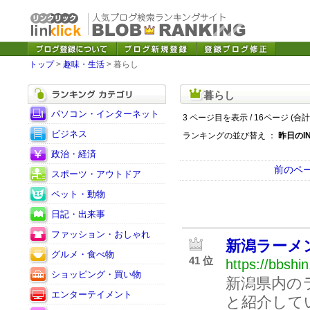
トップ
>
趣味・生活
> 暮らし
暮らし
パソコン・インターネット
3 ページ目を表示 / 16ページ (合計
ビジネス
ランキングの並び替え ：
昨日のI
政治・経済
前のペ
スポーツ・アウトドア
ペット・動物
日記・出来事
ファッション・おしゃれ
新潟ラーメ
グルメ・食べ物
41 位
https://bbshi
ショッピング・買い物
新潟県内の
エンターテイメント
と紹介して