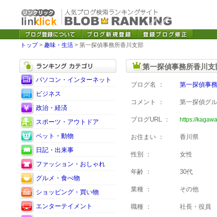
トップ
>
趣味・生活
> 第一探偵事務所香川支部
第一探偵事務所香川支
パソコン・インターネット
ブログ名 ：
第一探偵事
ビジネス
コメント ：
第一探偵グ
政治・経済
ブログURL ：
https://kagawa
スポーツ・アウトドア
ペット・動物
お住まい ：
香川県
日記・出来事
性別 ：
女性
ファッション・おしゃれ
年齢 ：
30代
グルメ・食べ物
業種 ：
その他
ショッピング・買い物
エンターテイメント
職種 ：
社長・役員