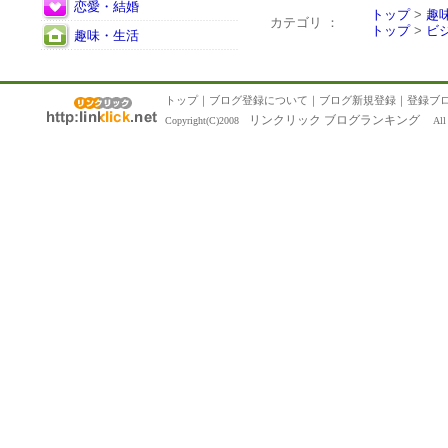
恋愛・結婚
トップ
>
趣
カテゴリ ：
トップ
>
ビ
趣味・生活
トップ
｜
ブログ登録について
｜
ブログ新規登録
｜
登録ブ
リンクリック ブログランキング
Copyright(C)2008
All R