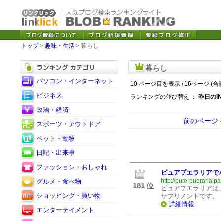
トップ
>
趣味・生活
> 暮らし
暮らし
パソコン・インターネット
10 ページ目を表示 / 16ページ (合
ビジネス
ランキングの並び替え ：
昨日のI
政治・経済
前のページ
スポーツ・アウトドア
ペット・動物
日記・出来事
ファッション・おしゃれ
ピュアプエラリアで
http://pure-pueraria.pa
グルメ・食べ物
181 位
ピュアプエラリアは、
ショッピング・買い物
サプリメントです。
詳細情報
エンターテイメント