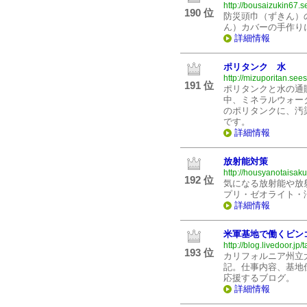
http://bousaizukin67.s
190 位
防災頭巾（ずきん）
ん）カバーの手作り
詳細情報
ポリタンク 水
http://mizuporitan.sees
191 位
ポリタンクと水の通
中、ミネラルウォー
のポリタンクに、汚
です。
詳細情報
放射能対策
http://housyanotaisak
192 位
気になる放射能や放
プリ・ゼオライト・
詳細情報
米軍基地で働くビン
http://blog.livedoor.jp
193 位
カリフォルニア州立
記。仕事内容、基地
応援するブログ。
詳細情報