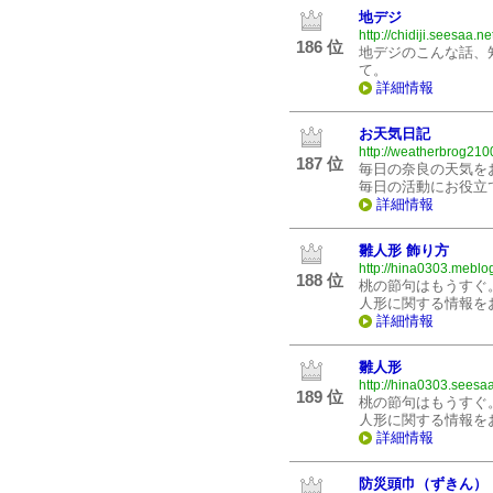
地デジ
http://chidiji.seesaa.ne
186 位
地デジのこんな話、
て。
詳細情報
お天気日記
http://weatherbrog2100
187 位
毎日の奈良の天気を
毎日の活動にお役立
詳細情報
雛人形 飾り方
http://hina0303.meblog
188 位
桃の節句はもうすぐ。
人形に関する情報を
詳細情報
雛人形
http://hina0303.seesaa
189 位
桃の節句はもうすぐ。
人形に関する情報を
詳細情報
防災頭巾（ずきん）