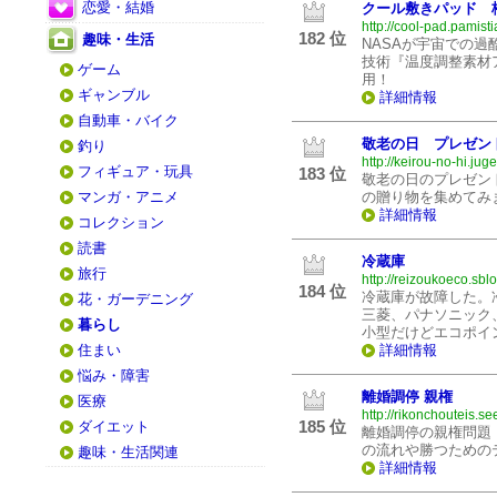
恋愛・結婚
クール敷きパッド 
http://cool-pad.pamisti
182 位
趣味・生活
NASAが宇宙での
技術『温度調整素材
ゲーム
用！
ギャンブル
詳細情報
自動車・バイク
敬老の日 プレゼン
釣り
http://keirou-no-hi.jug
フィギュア・玩具
183 位
敬老の日のプレゼン
マンガ・アニメ
の贈り物を集めてみ
詳細情報
コレクション
読書
冷蔵庫
旅行
http://reizoukoeco.sblo
184 位
冷蔵庫が故障した。
花・ガーデニング
三菱、パナソニック
暮らし
小型だけどエコポイ
住まい
詳細情報
悩み・障害
離婚調停 親権
医療
http://rikonchouteis.se
185 位
ダイエット
離婚調停の親権問題
の流れや勝つための
趣味・生活関連
詳細情報