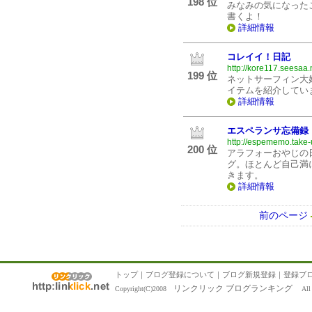
198 位
みなみの気になった
書くよ！
詳細情報
コレイイ！日記
http://kore117.seesaa.
199 位
ネットサーフィン大
イテムを紹介してい
詳細情報
エスペランサ忘備録
http://espememo.take-
200 位
アラフォーおやじの
グ。ほとんど自己満
きます。
詳細情報
前のページ
トップ
｜
ブログ登録について
｜
ブログ新規登録
｜
登録ブ
リンクリック ブログランキング
Copyright(C)2008
All R