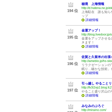
秘境 上海情報
http://d.hatena.ne.jp/e
194 位
上海駐在 誰も知らな
ップ
詳細情報
金運アップ！
http://blog.livedoor.jp/o
195 位
金運をアップさせる
きます！
詳細情報
佐賀と久留米の出張
http://ameblo.jp/hs-sle
196 位
リラクゼーションの“
眠り…確かな技術」
詳細情報
引っ越し やること
http://fv3l2vp2.blog.fc
197 位
やること盛り沢山の
詳細情報
みなみのぶろぐ
http://miraino.com/