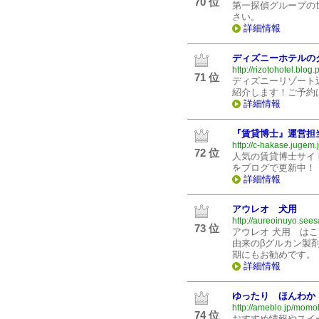
70 位
第一探偵グループの
さい。
詳細情報
ディズニーホテルの
http://rizotohotel.blog.
71 位
ディズニーリゾート
紹介します！ご予約
詳細情報
『賃貸博士』運営担
http://c-hakase.jugem.j
72 位
人気の賃貸博士サイ
をブログで更新中！
詳細情報
アウレオ 犬用
http://aureoinuyo.sees
73 位
アウレオ 犬用 はこ
由来のβグルカン製
期にもお勧めです。
詳細情報
ゆったり ほんわか
http://ameblo.jp/momo
74 位
おすすめ情報やスイ