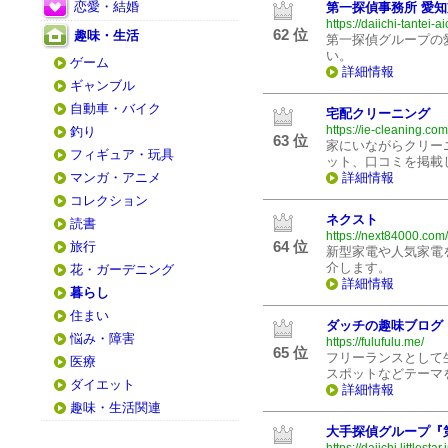
恋愛・結婚
第一探偵事務所 愛
https://daiichi-tantei-a
62 位
趣味・生活
第一探偵グループの
い。
ゲーム
詳細情報
ギャンブル
自動車・バイク
宅配クリーニング
https://ie-cleaning.com
釣り
63 位
家にいながらクリー
フィギュア・玩具
ット、口コミを掲載
マンガ・アニメ
詳細情報
コレクション
ネクスト
読書
https://next84000.com/
64 位
旅行
新型家電や人気家電
介します。
花・ガーデニング
詳細情報
暮らし
住まい
ダッチの趣味ブログ
悩み・障害
https://fulufulu.me/
65 位
フリーランスとして
医療
スポットなどテーマ
ダイエット
詳細情報
趣味・生活関連
大手探偵グループ『