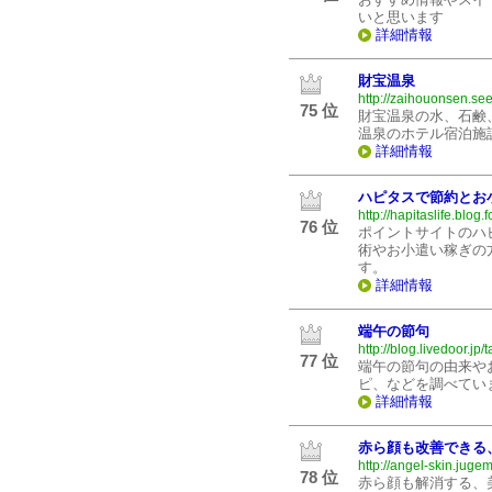
いと思います
詳細情報
財宝温泉
http://zaihouonsen.see
75 位
財宝温泉の水、石鹸
温泉のホテル宿泊施
詳細情報
ハピタスで節約とお
http://hapitaslife.blog.
76 位
ポイントサイトのハ
術やお小遣い稼ぎの
す。
詳細情報
端午の節句
http://blog.livedoor.jp/
77 位
端午の節句の由来や
ピ、などを調べてい
詳細情報
赤ら顔も改善できる
http://angel-skin.jugem
78 位
赤ら顔も解消する、