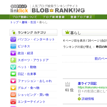
トップ
>
趣味・生活
> 暮らし
暮らし
パソコン・インターネット
4 ページ目を表示 / 16ページ (合計
ビジネス
ランキングの並び替え ：
昨日のI
政治・経済
前のペ
スポーツ・アウトドア
ペット・動物
日記・出来事
ファッション・おしゃれ
楽ライフ日記
https://rakuraku-easy.
グルメ・食べ物
61 位
日々の生活に楽にし
ショッピング・買い物
す
詳細情報
エンターテイメント