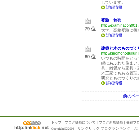
しています。
詳細情報
受験 勉強
http://examination001.
79 位
大学、高校受験に役
詳細情報
建築と木のものづく
http://kinomonodukuri.
80 位
いつもの時間をとっ
緑にあふれた住まい
具、雑貨から家具・
木工家でもある管理
研究とものづくりの
詳細情報
前のペ
トップ
｜
ブログ登録について
｜
ブログ新規登録
｜
登録ブ
リンクリック ブログランキング
Copyright(C)2008
All R