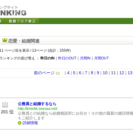
恋愛・結婚関連
11 ページ目を表示 / 13ページ (合計：255件)
ランキングの並び替え ：
昨日のIN
｜
昨日のOUT
｜
月間IN
｜
月間OUT
前のページ
|
4
|
5
|
6
|
7
|
8
|
9
|
10
|
11
|
12
|
13
公務員と結婚するなら
http://kminkk.seesaa.net/
201 位
公務員との結婚なら結婚相談所にお任せ！その他の最新の婚活情
もご紹介します
詳細情報