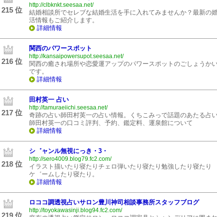
http://clbknkt.seesaa.net/
215 位
結婚相談所でセレブな結婚生活を手に入れてみませんか？最新の
活情報もご紹介します。
詳細情報
関西のパワースポット
http://kansaipowersupot.seesaa.net/
216 位
関西の癒され場所や恋愛運アップのパワースポットのごしょうか
です。
詳細情報
田村英一 占い
http://tamuraeiichi.seesaa.net/
217 位
奇跡の占い師田村英一の占い情報。くちこみっで話題のあたる占
師田村英一の口コミ評判、予約、鑑定料、運泉館について
詳細情報
シ゛ャンル無視にっき・3・
http://sero4009.blog79.fc2.com/
218 位
イラスト描いたり寝たりチェロ弾いたり寝たり勉強したり寝たり
ケ゛ームしたり寝たり。
詳細情報
ロココ調透視占いサロン豊川神司相談事務所スタッフブログ
http://toyokawasinji.blog94.fc2.com/
219 位