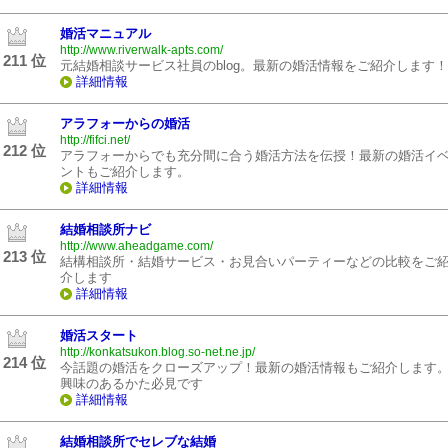
婚活マニュアル
http://www.riverwalk-apts.com/
211 位
元結婚相談サービス社員のblog。最新の婚活情報をご紹介します！
詳細情報
アラフォーからの婚活
http://fifci.net/
212 位
アラフォーからでも充分間に合う婚活方法を伝授！最新の婚活イ
ントもご紹介します。
詳細情報
結婚相談所ナビ
http://www.aheadgame.com/
213 位
結構相談所・結婚サービス・お見合いパーティーなどの比較をご
介します
詳細情報
婚活スタート
http://konkatsukon.blog.so-net.ne.jp/
214 位
今話題の婚活をクローズアップ！最新の婚活情報もご紹介します
興味のあるかた必見です
詳細情報
結婚相談所でセレブな結婚