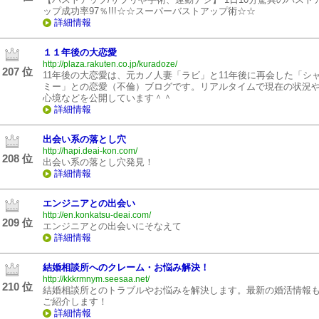
ップ成功率97％!!!☆☆スーパーバストアップ術☆☆
詳細情報
１１年後の大恋愛
http://plaza.rakuten.co.jp/kuradoze/
207 位
11年後の大恋愛は、元カノ人妻「ラビ」と11年後に再会した「シ
ミー」との恋愛（不倫）ブログです。リアルタイムで現在の状況
心境などを公開しています＾＾
詳細情報
出会い系の落とし穴
http://hapi.deai-kon.com/
208 位
出会い系の落とし穴発見！
詳細情報
エンジニアとの出会い
http://en.konkatsu-deai.com/
209 位
エンジニアとの出会いにそなえて
詳細情報
結婚相談所へのクレーム・お悩み解決！
http://kkkrmnym.seesaa.net/
210 位
結婚相談所とのトラブルやお悩みを解決します。最新の婚活情報
ご紹介します！
詳細情報