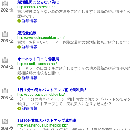
婚活難民にならない為に
http://nnmnkk.seesaa.net/
202 位
婚活難民にならない為の方法をご紹介します！最新の婚活情報も
開中です。
詳細情報
婚活最前線
http://www.eoincoughlan.com/
203 位
婚活・お見合いパーティー体験記最新の婚活情報もご紹介します
詳細情報
オーネット口コミ情報局
http://o-netkk.seesaa.net/
204 位
オーネットの口コミをご紹介します！その他の最新の婚活情報や
婚相談所の比較も公開中。
詳細情報
1日１分の簡単バストアップ術で美乳美人
http://superbustup.meblog.biz/
205 位
【1日１分の簡単バストアップ術】貴女は何カップ?バストの悩み
解消し、バストアップして、美乳美人になりませんか？
詳細情報
1日10分驚異のバストアップ成功率
http://master-bustup.meblog.biz/
206 位
【バストアップ/サプリや手術、運動ナシ】 1日10分驚異のバスト