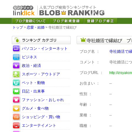
トップ
>
恋愛・結婚
> 寺社婚活で縁結び
寺社婚活で縁結び ブ
パソコン・インターネット
ブログ名 ：
寺社婚活で
ビジネス
コメント ：
寺社婚活に
政治・経済
ブログURL ：
http://zisyako
スポーツ・アウトドア
ペット・動物
お住まい ：
--
日記・出来事
性別 ：
--
ファッション・おしゃれ
年齢 ：
--
グルメ・食べ物
業種 ：
--
ショッピング・買い物
エンターテイメント
職種 ：
--