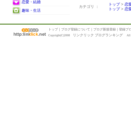
恋愛・結婚
トップ
>
恋
カテゴリ ：
トップ
>
恋
趣味・生活
トップ
｜
ブログ登録について
｜
ブログ新規登録
｜
登録ブ
リンクリック ブログランキング
Copyright(C)2008
All R