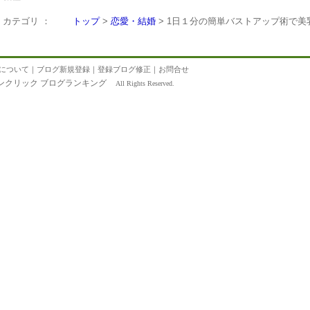
カテゴリ ：
トップ
>
恋愛・結婚
> 1日１分の簡単バストアップ術で美
について
｜
ブログ新規登録
｜
登録ブログ修正
｜
お問合せ
ンクリック ブログランキング
All Rights Reserved.