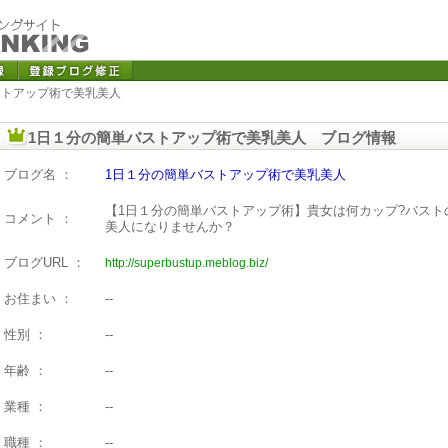
ストアップ術で美乳美人
1日１分の簡単バストアップ術で美乳美人 ブログ情報
ブログ名 ：
1日１分の簡単バストアップ術で美乳美人
【1日１分の簡単バストアップ術】貴女は何カップ?バス
コメント ：
美人になりませんか？
ブログURL ：
http://superbustup.meblog.biz/
お住まい ：
--
性別 ：
--
年齢 ：
--
業種 ：
--
職種 ：
--