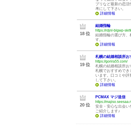
プリなど最新の恋活
考にして下さい。
詳細情報
結婚指輪
https://rdjnl-blgwp-sk
18 位
結婚指輪の選び方、
す。
詳細情報
札幌の結婚相談所お
https://gorira55.com/
19 位
札幌の結婚相談所お
札幌でおすすめでき
います。口コミや評
して下さい。
詳細情報
PCMAX マジ送信
https://majiso.seesaa.n
20 位
安全・安心な出会いな
ご紹介します♪
詳細情報