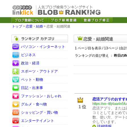
トップ
>
恋愛・結婚
> 恋愛・結婚関連
恋愛・結婚関連
パソコン・インターネット
1 ページ目を表示 / 13ページ (合計
ビジネス
ランキングの並び替え ：
昨日のI
政治・経済
スポーツ・アウトドア
ペット・動物
日記・出来事
ファッション・おしゃれ
恋活アプリのおすす
https://xn--t8j4aa4n5
グルメ・食べ物
1 位
恋活アプリ、または
ショッピング・買い物
コミとしてまとめて
数、使い方、デート
エンターテイメント
介しています。
詳細情報