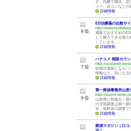
す。札幌で婚活、恋
ィー、合コンなどの
詳細情報
ED治療薬の比較サ
https://www.foodtableg
6 位
通販でおすすめのE
して購入できる個人
しています。
詳細情報
ハナユメ 相談カウ
https://soudankk.seesa
7 位
結婚式場探しならハ
情報など、気になる
詳細情報
第一探偵事務所山形
https://daiichi-tantei
8 位
山形県に初進出！探
の浮気調査は第一探
安・低料金の調査で
詳細情報
探偵マガジン｜口コ
法！