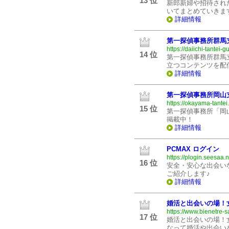
13 位
新郎新婦や招待され
いてまとめていきま
詳細情報
第一探偵事務所群馬
https://daiichi-tantei
14 位
第一探偵事務所群馬
立つコンテンツを配
詳細情報
第一探偵事務所岡山
https://okayama-tantei.
15 位
第一探偵事務所「岡
掲載中！
詳細情報
PCMAX ログイン
https://plogin.seesaa.n
16 位
安全・安心な出会いな
ご紹介します♪
詳細情報
婚活と出会いの場！
https://www.bienetre-
17 位
婚活と出会いの場！
なって婚活や出会い