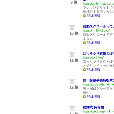
9 位
https://tantei-magazin
ランキングサイトで
底検証！探偵マガジ
詳細情報
自動スクロールって
https://hmtb.fc2.xxx/
10 位
自動スクロールでき
よなぁ
詳細情報
ぽっちゃり女性とぽ
https://wy5.org/
11 位
ぽっちゃり女性とぽ
と婚活サイトを紹介
詳細情報
第一探偵事務所栃木
https://tochigi-tantei.ne
12 位
第一探偵グループ栃
載中。
詳細情報
結婚式 持ち物
https://wedding-motim