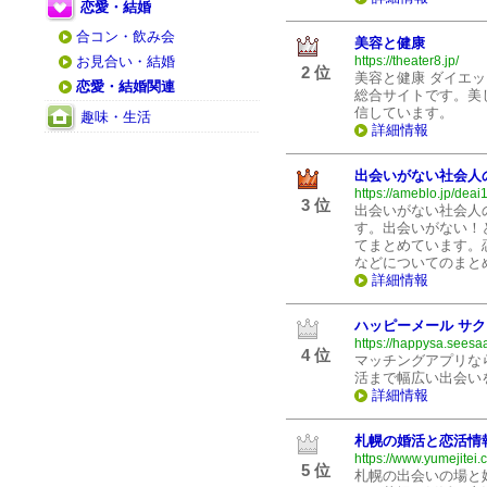
恋愛・結婚
合コン・飲み会
美容と健康
お見合い・結婚
https://theater8.jp/
2 位
美容と健康 ダイエ
恋愛・結婚関連
総合サイトです。美
信しています。
趣味・生活
詳細情報
出会いがない社会人
https://ameblo.jp/deai
3 位
出会いがない社会人
す。出会いがない！
てまとめています。
などについてのまと
詳細情報
ハッピーメール サク
https://happysa.seesaa
4 位
マッチングアプリな
活まで幅広い出会い
詳細情報
札幌の婚活と恋活情
https://www.yumejitei.
5 位
札幌の出会いの場と