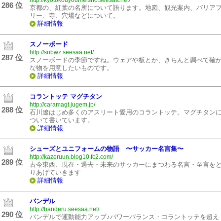
http://kyotokouyoumeisho.seesaa.net/
286 位
京都の、紅葉の名所について語ります。地図、観光案内、バリア
リー、寺、穴場などについて。
詳細情報
スノーボード
http://snbwz.seesaa.net/
287 位
スノーボードの季節ですね。ウェアや板とか、きちんと調べて確
な物を用意したいものです。
詳細情報
コラントッテ マグチタン
http://caramagt.jugem.jp/
288 位
石川遼はじめ多くのアスリート愛用のコラントッテ。マグチタン
ついて書いています。
詳細情報
シューズとユニフォームの物語 〜サッカー名言集〜
http://kazeruun.blog10.fc2.com/
289 位
古今東西、現在・過去・未来のサッカーにまつわる名言・至言を
りあげていきます
詳細情報
バンデル
http://banderu.seesaa.net/
290 位
バンデルで運動能力アップ♪パワーバランス・コラントッテを超え