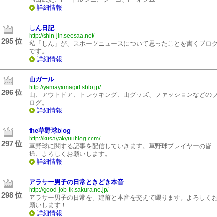
詳細情報
しん日記
http://shin-jin.seesaa.net/
295 位
私「しん」が、スポーツニュースについて思ったことを書くブロ
です。
詳細情報
山ガール
http://yamayamagirl.sblo.jp/
296 位
山、アウトドア、トレッキング、山グッズ、ファッションなどの
ログ。
詳細情報
the草野球blog
http://kusayakyuublog.com/
297 位
草野球に関する記事を配信していきます。草野球プレイヤーの皆
様、よろしくお願いします。
詳細情報
アラサー男子の日常ときどき本音
http://good-job-tk.sakura.ne.jp/
298 位
アラサー男子の日常を、建前と本音を交えて綴ります。よろしく
願いします！
詳細情報