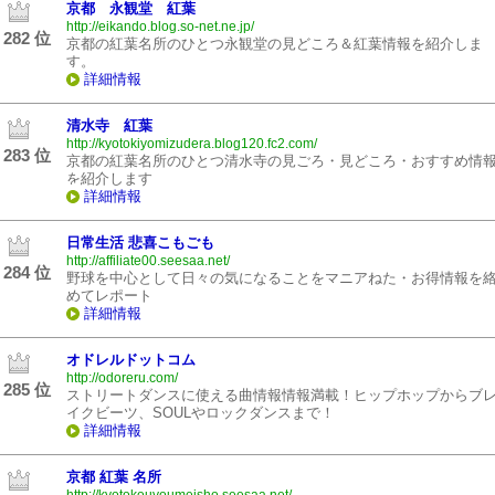
京都 永観堂 紅葉
http://eikando.blog.so-net.ne.jp/
282 位
京都の紅葉名所のひとつ永観堂の見どころ＆紅葉情報を紹介しま
す。
詳細情報
清水寺 紅葉
http://kyotokiyomizudera.blog120.fc2.com/
283 位
京都の紅葉名所のひとつ清水寺の見ごろ・見どころ・おすすめ情
を紹介します
詳細情報
日常生活 悲喜こもごも
http://affiliate00.seesaa.net/
284 位
野球を中心として日々の気になることをマニアねた・お得情報を
めてレポート
詳細情報
オドレルドットコム
http://odoreru.com/
285 位
ストリートダンスに使える曲情報情報満載！ヒップホップからブ
イクビーツ、SOULやロックダンスまで！
詳細情報
京都 紅葉 名所