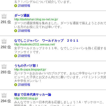
る？！バンデルについて紹介しています。
詳細情報
ダーツ通販
http://dartstuhan.blog.so-net.ne.jp/
291 位
ダーツの通販情報を集めました。ダーツを通販で揃えようとされ
いる方のお役に立てれば幸いです。
詳細情報
なでしこジャパン ワールドカップ ２０１１
http://nadesiko2011.seesaa.net/
292 位
女子ワールドカップ２０１１年。なでしこジャパンを熱く応援す
ファンサイトです。
詳細情報
うちの子バド部！
http://b-papa.blogspot.jp/
293 位
元バドラーおおかみパパのブログです。おもに中学からバドラー
ビューした子供とお父さん向けに書いています。バドミントン大
き中学生ガンバレ！
詳細情報
朝まで日本代表サッカー論
http://0000.blog.jp/
294 位
みんなでサッカー日本代表を応援しましょう！A・ザッケローニ、
岡田武史、P・トルシエ、ジーコ、I・オシム