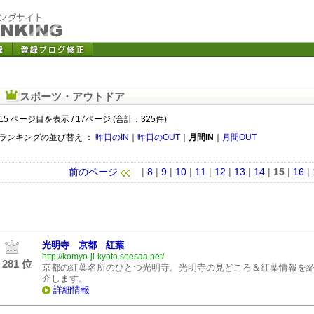
スポーツ・アウトドア
15 ページ目を表示 / 17ページ (合計：325件)
ランキングの並び替え ：
昨日のIN
｜
昨日のOUT
｜
月間IN
｜
月間OUT
前のページ
|
8
|
9
|
10
|
11
|
12
|
13
|
14
|
15
|
16
|
光明寺 京都 紅葉
http://komyo-ji-kyoto.seesaa.net/
281 位
京都の紅葉名所のひとつ光明寺。光明寺の見どころ＆紅葉情報を
介します。
詳細情報