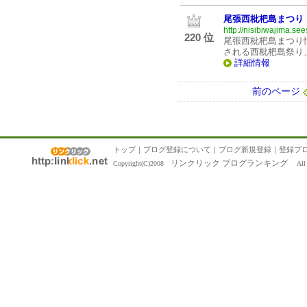
尾張西枇杷島まつり
http://nisibiwajima.see
220 位
尾張西枇杷島まつり
される西枇杷島祭り
詳細情報
前のページ
トップ
｜
ブログ登録について
｜
ブログ新規登録
｜
登録ブ
リンクリック ブログランキング
Copyright(C)2008
All R