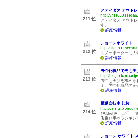
アディダス アウト
http://v71s008.seesaa.
211 位
アディダス アウト
す。
詳細情報
ショーンホワイト
http://shaun01.seesaa.
212 位
スノーボーダーに人
詳細情報
男性化粧品で男も美
http://blog.oricon.co.
213 位
男性も美肌を求めら
ょ。男性化粧品の紹
詳細情報
電動自転車 比較
http://denjite.blogoo.ne
214 位
YAMAHA、三洋、P
供乗せ用やランキン
詳細情報
ショーン ホワイト 