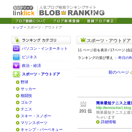
トップ
> スポーツ・アウトドア
スポーツ・アウトドア
パソコン・インターネット
11 ページ目を表示 / 17ページ (合
ビジネス
ランキングの並び替え ：
昨日のI
政治・経済
前のページ
スポーツ・アウトドア
野球
サッカー
格闘技
ゴルフ
簡単最短テニス上達
http://tennischie1.blog.
テニス
201 位
簡単最短テニス上達
スキー・スノボー
ちゃいます
詳細情報
マリンスポーツ
キャンプ・バーベキュー