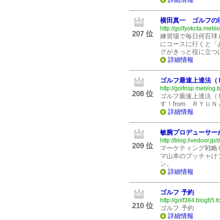
横田真一 ゴルフの
http://golfyokota.meblo
207 位
練習場で毎日何百球
にコースに行くと「
グがきっと役に立つ
詳細情報
ゴルフ最速上達法（
http://golfnsp.meblog.b
208 位
ゴルフ最速上達法（
す！from ＲＹＵＮ
詳細情報
敏腕プロデューサー
http://blog.livedoor.j
209 位
マーケティング戦略
マ山本のブッチャけ
ン。
詳細情報
ゴルフ 予約
http://golf384.blog65.f
210 位
ゴルフ 予約
詳細情報