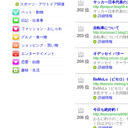
サッカー日本代表の
スポーツ・アウトドア関連
http://fpnipon.blog49.f
202 位
サッカー日本代表の
ペット・動物
詳細情報
日記・出来事
自転車について
ファッション・おしゃれ
http://cyclesan1.blog2
203 位
グルメ・食べ物
自転車についての情
詳細情報
ショッピング・買い物
エンターテイメント
オデッセイ パター
http://blog.oricon.co.j
204 位
恋愛・結婚
オデッセイ・テーラ
詳細情報
趣味・生活
BeMoLo（ビモロ
http://bemolo.meblog.b
205 位
BeMoLo（ビモロ
史氏デサント共同開
詳細情報
今日も絶好釣！
http://tsurizamurai808
206 位
おもに釣りのこと。
く日は少ないです・
詳細情報