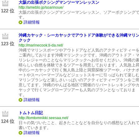
大阪の出張ボクシングマンツーマンレッスン
http://ameblo.jp/soarinoue/
122 位
大阪の出張ボクシングマンツーマンレッスン、ソアーボクシング
す。
詳細情報
沖縄カヤック・シーカヤックでアウトドア体験ができる沖縄マリ
クック
123 位
http://marinecook.ti-da.net/
沖縄でマリンスポーツやアウトドアなど人気のアクティビティー
ご案内しております沖縄マリンクックです。沖縄のアウトドア・
リンレジャーのことならマリンクックへお任せください。沖縄の
晴らしい自然を体験できるツアーを用意しております。人気急上
中のシーカヤックで行く無人島上陸と洞窟探検ツアーや、バナナ
ートやスーパーマーブルなどジェットスキーに引っぱられて楽し
マリンプランなど楽しさいっぱいのアクティビティープランをご
意してます。沖縄のやんばる地区で開催のリバートレッキングや
ヤックで行くマングローブツアーも人気のプランとなっておりま
す。
詳細情報
トムトム日記
http://tomtomnikki.seesaa.net/
124 位
日々の気づいたこと、起きたことなどを自分なりの感想など入れ
書いていきます。
詳細情報