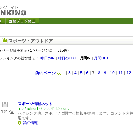
スポーツ・アウトドア
7 ページ目を表示 / 17ページ (合計：325件)
ランキングの並び替え ：
昨日のIN
｜
昨日のOUT
｜
月間IN
｜
月間OUT
前のページ
|
3
|
4
|
5
|
6
|
7
|
8
|
9
|
10
|
11
|
12
スポーツ情報ネット
http://fighter123.blog41.fc2.com/
121 位
ボクシング他、スポーツに関する情報を提供します。コメント大
迎です。
詳細情報