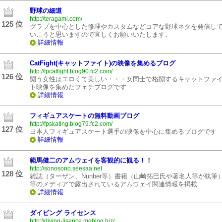
野球の細道
http://teragami.com/
125 位
グラブを中心とした修理やカスタムなどコアな野球ネタを発信し
いこうと思いますので宜しくお願いいたします。
詳細情報
CatFight(キャットファイト)の映像を集めるブログ
http://fpcatfight.blog90.fc2.com/
126 位
闘う女性はエロくて美しい・・・女同士で格闘するキャットファ
ト映像を集めたフェチブログです
詳細情報
フィギュアスケートの無料動画ブログ
http://fpskating.blog79.fc2.com/
127 位
日本人フィギュアスケート選手の映像を中心に集めるブログです
詳細情報
範馬健二のアムウェイを客観的に観る！！
http://sonosono.seesaa.net
128 位
雑誌（ターザン、Nunber等）書籍（山崎拓巳氏や著名人等が執筆
等のメディアで露出されているアムウェイ関連情報を掲載
詳細情報
ダイビング ライセンス
http://diving-lisence.meblog.biz/