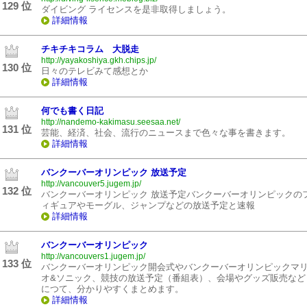
129 位
ダイビング ライセンスを是非取得しましょう。
詳細情報
チキチキコラム 大脱走
http://yayakoshiya.gkh.chips.jp/
130 位
日々のテレビみて感想とか
詳細情報
何でも書く日記
http://nandemo-kakimasu.seesaa.net/
131 位
芸能、経済、社会、流行のニュースまで色々な事を書きます。
詳細情報
バンクーバーオリンピック 放送予定
http://vancouver5.jugem.jp/
132 位
バンクーバーオリンピック 放送予定バンクーバーオリンピックの
ィギュアやモーグル、ジャンプなどの放送予定と速報
詳細情報
バンクーバーオリンピック
http://vancouvers1.jugem.jp/
133 位
バンクーバーオリンピック開会式やバンクーバーオリンピックマ
オ&ソニック、競技の放送予定（番組表）、会場やグッズ販売など
につて、分かりやすくまとめます。
詳細情報