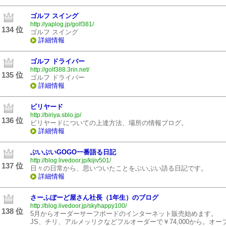
ゴルフ スイング
http://yaplog.jp/golf381/
134 位
ゴルフ スイング
詳細情報
ゴルフ ドライバー
http://golf388.3rin.net/
135 位
ゴルフ ドライバー
詳細情報
ビリヤード
http://biriya.sblo.jp/
136 位
ビリヤードについての上達方法、場所の情報ブログ。
詳細情報
ぶいぶいGOGO一番語る日記
http://blog.livedoor.jp/kijiv501/
137 位
日々の日常から、思いついたことをぶいぶい語る日記です。
詳細情報
さーふぼーど屋さん社長（1年生）のブログ
http://blog.livedoor.jp/skyhappy100/
138 位
5月からオーダーサーフボードのインターネット販売始めます。
JS、チリ、アルメッリクなどフルオーダーで￥74,000から。オー