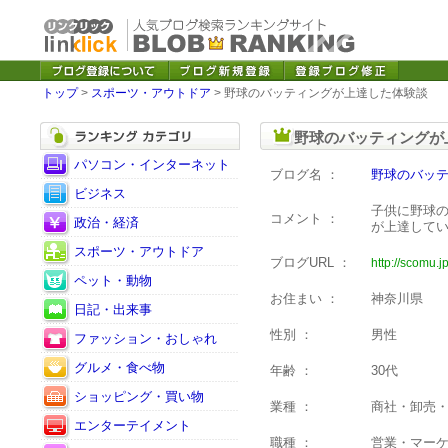
トップ
>
スポーツ・アウトドア
> 野球のバッティングが上達した体験談
野球のバッティングが
パソコン・インターネット
ブログ名 ：
野球のバッ
ビジネス
子供に野球
コメント ：
政治・経済
が上達して
スポーツ・アウトドア
ブログURL ：
http://scomu.jp
ペット・動物
お住まい ：
神奈川県
日記・出来事
性別 ：
男性
ファッション・おしゃれ
グルメ・食べ物
年齢 ：
30代
ショッピング・買い物
業種 ：
商社・卸売
エンターテイメント
職種 ：
営業・マー