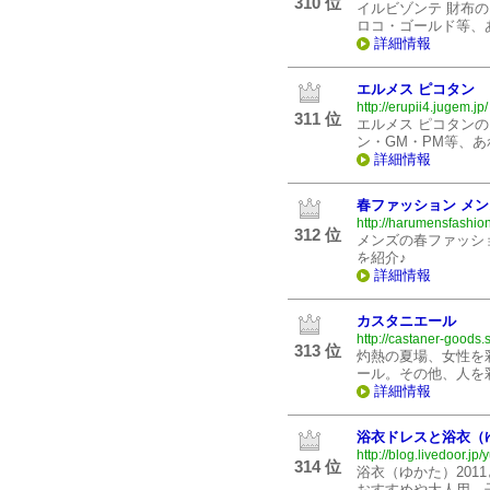
310 位
イルビゾンテ 財布
ロコ・ゴールド等、
詳細情報
エルメス ピコタン
http://erupii4.jugem.jp/
311 位
エルメス ピコタン
ン・GM・PM等、
詳細情報
春ファッション メン
http://harumensfashio
312 位
メンズの春ファッシ
を紹介♪
詳細情報
カスタニエール
http://castaner-goods.
313 位
灼熱の夏場、女性を
ール。その他、人を
詳細情報
浴衣ドレスと浴衣（
http://blog.livedoor.jp
314 位
浴衣（ゆかた）20
おすすめや大人用、