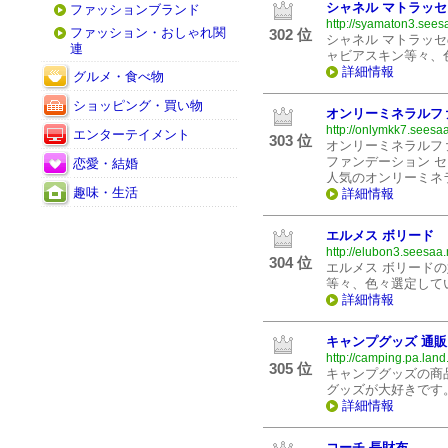
シャネル マトラッセ
ファッションブランド
http://syamaton3.seesa
ファッション・おしゃれ関
302 位
シャネル マトラッ
連
ャビアスキン等々、
詳細情報
グルメ・食べ物
ショッピング・買い物
オンリーミネラルフ
http://onlymkk7.seesaa
エンターテイメント
303 位
オンリーミネラルフ
ファンデーション 
恋愛・結婚
人気のオンリーミネ
趣味・生活
詳細情報
エルメス ボリード
http://elubon3.seesaa.
304 位
エルメス ボリードの
等々、色々選定して
詳細情報
キャンプグッズ 通販
http://camping.pa.land.
305 位
キャンプグッズの商
グッズが大好きです
詳細情報
コーチ 長財布