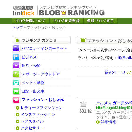
トップ
> ファッション・おしゃれ
ファッション・おしゃ
パソコン・インターネット
16 ページ目を表示 / 26ページ (合
ビジネス
ランキングの並び替え ：
昨日のI
政治・経済
前のページ
スポーツ・アウトドア
ペット・動物
日記・出来事
ファッション・おしゃれ
エルメス ガーデン
レディースファッション
http://erugad3.blog40.
301 位
エルメス ガーデン
メンズファッション
ク等々、色々選定し
ヘアスタイル
詳細情報
アクセサリー