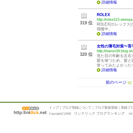
詳細情報
ROLEX
http://rolex315.seesaa.
319 位
ROLEX(ロレック
我慢中。
詳細情報
女性の薄毛対策〜育
http://maron39.blog.shi
320 位
見た目の年齢を左右
髪を保つため、髪と
使ってみたよかった
詳細情報
前のページ
トップ
｜
ブログ登録について
｜
ブログ新規登録
｜
登録ブ
リンクリック ブログランキング
Copyright(C)2008
All R