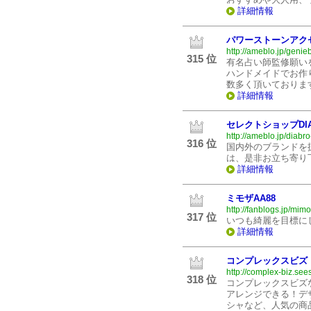
詳細情報
パワーストーンアクセ
http://ameblo.jp/genie
315 位
有名占い師監修願いを
ハンドメイドでお作
数多く頂いておりま
詳細情報
セレクトショップDIA
http://ameblo.jp/diabr
316 位
国内外のブランドを
は、是非お立ち寄り
詳細情報
ミモザAA88
http://fanblogs.jp/mim
317 位
いつも綺麗を目標に
詳細情報
コンプレックスビズ
http://complex-biz.see
318 位
コンプレックスビズ
アレンジできる！デ
シャなど、人気の商品