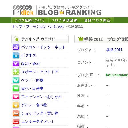
トップ
>
ファッション・おしゃれ
> 福袋 2011
福袋 2011 ブログ情
パソコン・インターネット
ブログ名 ：
福袋 2011
ビジネス
福袋 201
コメント ：
政治・経済
ます。
スポーツ・アウトドア
ブログURL ：
http://hukubu
ペット・動物
お住まい ：
--
日記・出来事
性別 ：
--
ファッション・おしゃれ
グルメ・食べ物
年齢 ：
--
ショッピング・買い物
業種 ：
--
エンターテイメント
職種 ：
--