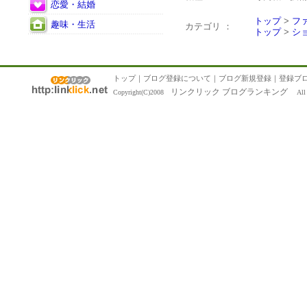
恋愛・結婚
トップ
>
フ
趣味・生活
カテゴリ ：
トップ
>
シ
トップ
｜
ブログ登録について
｜
ブログ新規登録
｜
登録ブ
リンクリック ブログランキング
Copyright(C)2008
All R