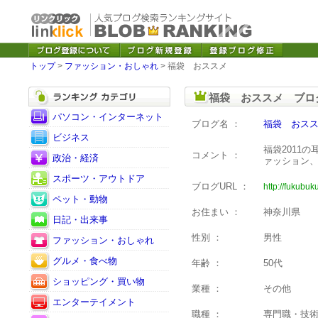
トップ
>
ファッション・おしゃれ
> 福袋 おススメ
福袋 おススメ ブロ
パソコン・インターネット
ブログ名 ：
福袋 おス
ビジネス
福袋2011
コメント ：
政治・経済
ァッション
スポーツ・アウトドア
ブログURL ：
http://fukubuk
ペット・動物
お住まい ：
神奈川県
日記・出来事
性別 ：
男性
ファッション・おしゃれ
グルメ・食べ物
年齢 ：
50代
ショッピング・買い物
業種 ：
その他
エンターテイメント
職種 ：
専門職・技