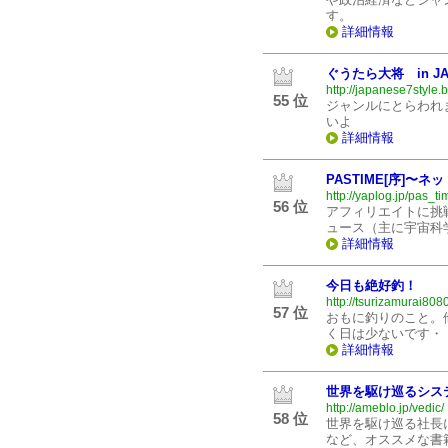
す。
詳細情報
ぐうたら大将 in JA
http://japanese7style.
55 位
ジャンルにとらわれ
いよ
詳細情報
PASTIME[序]〜
http://yaplog.jp/pas_ti
56 位
アフィリエイトに挑
ュース（主に宇宙科
詳細情報
今日も絶好釣！
http://tsurizamurai808
57 位
おもに釣りのこと。
く日は少ないです・
詳細情報
世界を駆け巡るシス
http://ameblo.jp/vedic/
58 位
世界を駆け巡る社長
など、オススメな書