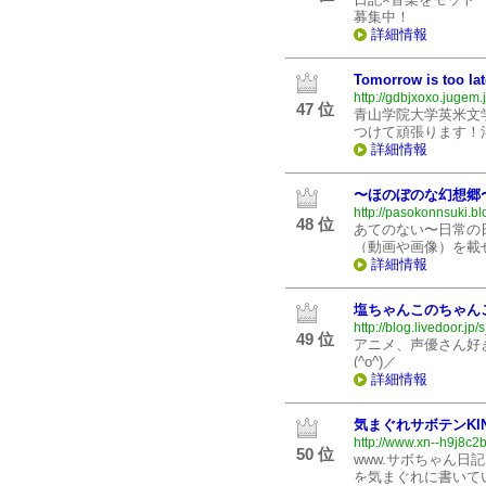
募集中！
詳細情報
Tomorrow is too lat
http://gdbjxoxo.jugem.j
47 位
青山学院大学英米文
つけて頑張ります！
詳細情報
〜ほのぼのな幻想郷
http://pasokonnsuki.bl
48 位
あてのない〜日常の
（動画や画像）を載
詳細情報
塩ちゃんこのちゃん
http://blog.livedoor.jp/
49 位
アニメ、声優さん好
(^o^)／
詳細情報
気まぐれサボテンKI
http://www.xn--h9j8c
50 位
www.サボちゃん日
を気まぐれに書いて