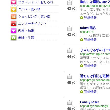
脳内には満開の赤バ
ファッション・おしゃれ
http://8929xxx.blog28.
42 位
グルメ・食べ物
美大生腐女子のゆる
ューなど、ゆったり
ショッピング・買い物
詳細情報
エンターテイメント
miuの日記
恋愛・結婚
http://ks.tc
43 位
ここでは日記や写真
趣味・生活
詳細情報
じゃんぐるずのほー
http://www5.hp-ez.co
44 位
草野球チームじゃん
けどね。そこそこお
詳細情報
遥ちんは日記を更新
http://pregrl.seesaa.net
45 位
遥ちんがエンタメや
厳選してお届けなん
詳細情報
Lonely loser
http://dieyabbo.blog91
46 位
日記×音楽をモット