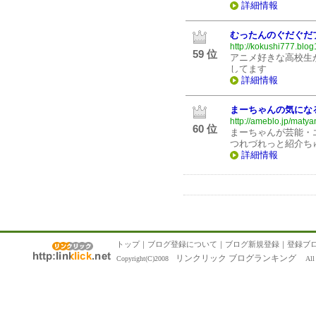
詳細情報
むったんのぐだぐだ
http://kokushi777.blog
59 位
アニメ好きな高校生が
してます
詳細情報
まーちゃんの気にな
http://ameblo.jp/maty
60 位
まーちゃんが芸能・
つれづれっと紹介ち
詳細情報
トップ
｜
ブログ登録について
｜
ブログ新規登録
｜
登録ブ
リンクリック ブログランキング
Copyright(C)2008
All R