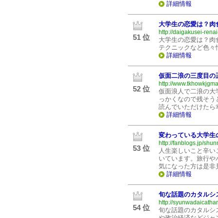
詳細情報
大学生の恋愛は？肉
http://daigakusei-rena
51 位
大学生の恋愛は？肉
テクニックなど色々
詳細情報
仮面二浪の三度目の
http://www.tkhowkjgm
52 位
仮面浪人で二浪の大
っかくなので残そう
読んでいただけたら
詳細情報
変わっている大学生
http://fanblogs.jp/shu
53 位
人生楽しいこと辛い
いています。旅行や
気になった方は是非
詳細情報
旬な話題のカタルシ
http://syunwadaicathar
54 位
旬な話題のカタルシ
や政治経済などジャ