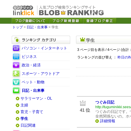
トップ
>
日記・出来事
> 学生
学生
パソコン・インターネット
3 ページ目を表示 / 4ページ (合計：
ビジネス
ランキングの並び替え ：
昨日のI
政治・経済
スポーツ・アウトドア
ペット・動物
日記・出来事
サラリーマン・OL
つぐみ日記
主婦
http://tuguminikki.sees
41 位
つぐみの日記です。
育児・子育て
全然関係ないの。ホ
学生
詳細情報
日記関連