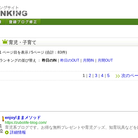
育児・子育て
1 ページ目を表示 / 5ページ (合計：83件)
ランキングの並び替え ：
昨日のIN
｜
昨日のOUT
｜
月間IN
｜
月間OUT
1
|
2
|
3
|
4
|
5
次のペ
enjoy!ままメソッド
https://zubolife-blog.com/
1
育児系ブログです。お得な無料プレゼントや育児グッズ、知育玩具などを
位
詳細情報