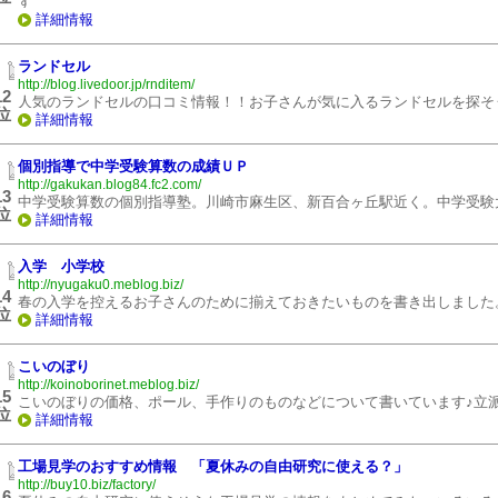
詳細情報
ランドセル
http://blog.livedoor.jp/rnditem/
12
人気のランドセルの口コミ情報！！お子さんが気に入るランドセルを探そ
位
詳細情報
個別指導で中学受験算数の成績ＵＰ
http://gakukan.blog84.fc2.com/
13
中学受験算数の個別指導塾。川崎市麻生区、新百合ヶ丘駅近く。中学受験
位
詳細情報
入学 小学校
http://nyugaku0.meblog.biz/
14
春の入学を控えるお子さんのために揃えておきたいものを書き出しました
位
詳細情報
こいのぼり
http://koinoborinet.meblog.biz/
15
こいのぼりの価格、ポール、手作りのものなどについて書いています♪立
位
詳細情報
工場見学のおすすめ情報 「夏休みの自由研究に使える？」
http://buy10.biz/factory/
16