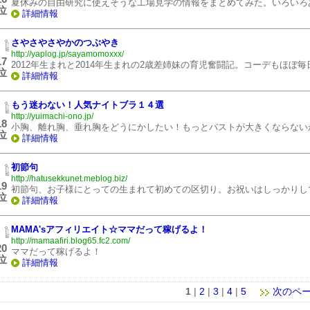
夏休みの自由研究に使えそうな工場見学の情報をまとめてみた。いろいろ
位
詳細情報
さやさやさやかのつぶやき
http://yaplog.jp/sayamomoxxx/
17
2012年生まれと2014年生まれの2歳差姉妹の育児奮闘記。コーデもほぼ
位
詳細情報
もう迷わない！人気ナイトブラ１４選
http://yuimachi-ono.jp/
18
小胸、離れ胸、垂れ胸をどうにかしたい！もっとバストが大きくならない
位
詳細情報
初節句
http://hatusekkunet.meblog.biz/
19
初節句、お子様にとっての生まれて初めての区切り。お祝いはしっかりし
位
詳細情報
MAMA'sアフィリエイト☆ママだって稼げるよ！
http://mamaafiri.blog65.fc2.com/
20
ママだって稼げるよ！
位
詳細情報
1
|
2
|
3
|
4
|
5
次のペ