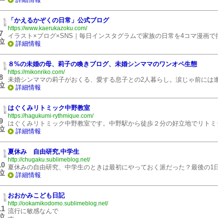
「かえるかぞくの日常」公式ブログ
https://www.kaerukazoku.com/
7
イラスト×ブログ×SNS｜毎日インスタグラムで家族の日常を4コマ漫画
位
詳細情報
８%の未婚の母、莉子の喚きブログ、未婚シンママのワンオペ生態
https://mikonriko.com/
8
未婚シンママの莉子がおくる、愛する息子との2人暮らし。涙じゃ前には
位
詳細情報
はぐくみリトミック中野教室
https://hagukumi-rythmique.com/
9
はぐくみリトミック中野教室です。中野駅から徒歩２分の好立地でリトミ
位
詳細情報
夏休み 自由研究,中学生
http://chugaku.sublimeblog.net/
10
夏休みの自由研究、中学生のときは最初にやっておく派だった？最後の1
位
詳細情報
おおかみこども日記
http://ookamikodomo.sublimeblog.net/
11
流行に敏感なんで
位