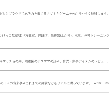
ゼミとブラウザで思考力を鍛えるナゾトキゲームを分かりやすく解説します
かけっこ教室/走り方教室、縄跳び、鉄棒(逆上がり)、水泳、体幹トレーニング
ムキマッチョの弟。幼稚園のボスママの話や、育児・家事アイテムのレビュー
日々の出来事やこれまでの経験などをリアルに綴っています。Twitter、Inst