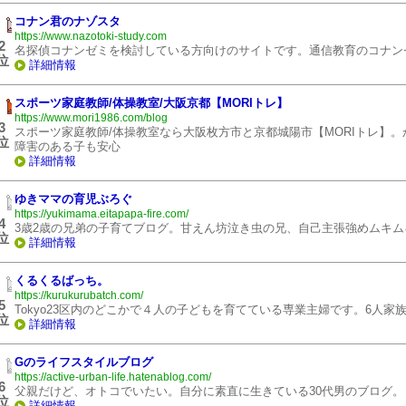
コナン君のナゾスタ
https://www.nazotoki-study.com
2
名探偵コナンゼミを検討している方向けのサイトです。通信教育のコナン
位
詳細情報
スポーツ家庭教師/体操教室/大阪京都【MORIトレ】
https://www.mori1986.com/blog
3
スポーツ家庭教師/体操教室なら大阪枚方市と京都城陽市【MORIトレ】。
位
障害のある子も安心
詳細情報
ゆきママの育児ぶろぐ
https://yukimama.eitapapa-fire.com/
4
3歳2歳の兄弟の子育てブログ。甘えん坊泣き虫の兄、自己主張強めムキ
位
詳細情報
くるくるばっち。
https://kurukurubatch.com/
5
Tokyo23区内のどこかで４人の子どもを育てている専業主婦です。6人家族の
位
詳細情報
Gのライフスタイルブログ
https://active-urban-life.hatenablog.com/
6
父親だけど、オトコでいたい。自分に素直に生きている30代男のブログ。
位
詳細情報