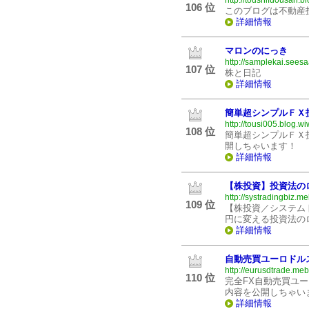
http://toushifuousan.b
106 位
このブログは不動産
詳細情報
マロンのにっき
http://samplekai.seesa
107 位
株と日記
詳細情報
簡単超シンプルＦＸ
http://tousi005.blog.wiw
108 位
簡単超シンプルＦＸ
開しちゃいます！
詳細情報
【株投資】投資法の
http://systradingbiz.me
109 位
【株投資／システム
円に変える投資法の
詳細情報
自動売買ユーロドル
http://eurusdtrade.meb
110 位
完全FX自動売買ユー
内容を公開しちゃい
詳細情報