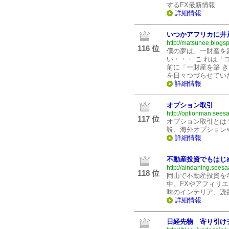
するFX最新情報
詳細情報
いつかアフリカに井
http://matsunee.blogs
116 位
僕の夢は、一財産を
い・・・ こ れは「
前に「一財産を築 
を日々つづらせてい
詳細情報
オプション取引
http://optionman.seesa
117 位
オプション取引とは
説、海外オプション
詳細情報
不動産投資でもはじ
http://aindahing.seesa
118 位
岡山で不動産投資を
中。FXやアフィリ
味のインテリア、読
詳細情報
日経先物 寄り引け