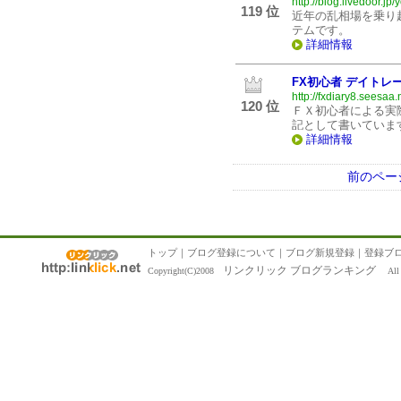
http://blog.livedoor.jp/y
119 位
近年の乱相場を乗り
テムです。
詳細情報
FX初心者 デイトレ
http://fxdiary8.seesaa.
120 位
ＦＸ初心者による実
記として書いていま
詳細情報
前のペー
トップ
｜
ブログ登録について
｜
ブログ新規登録
｜
登録ブ
リンクリック ブログランキング
Copyright(C)2008
All R