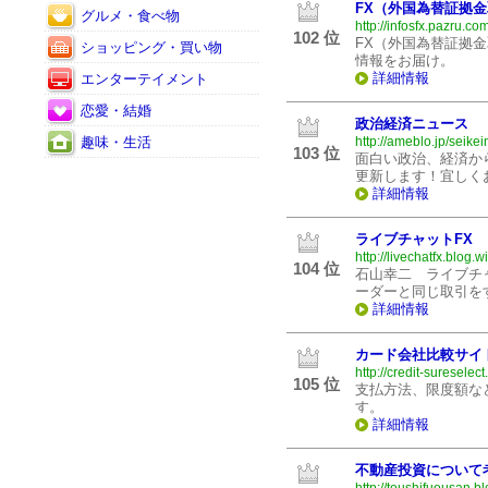
FX（外国為替証拠
グルメ・食べ物
http://infosfx.pazru.com
102 位
FX（外国為替証拠
ショッピング・買い物
情報をお届け。
詳細情報
エンターテイメント
恋愛・結婚
政治経済ニュース
趣味・生活
http://ameblo.jp/seike
103 位
面白い政治、経済か
更新します！宜しく
詳細情報
ライブチャットFX
http://livechatfx.blog.wi
104 位
石山幸二 ライブチ
ーダーと同じ取引を
詳細情報
カード会社比較サイ
http://credit-sureselec
105 位
支払方法、限度額な
す。
詳細情報
不動産投資について