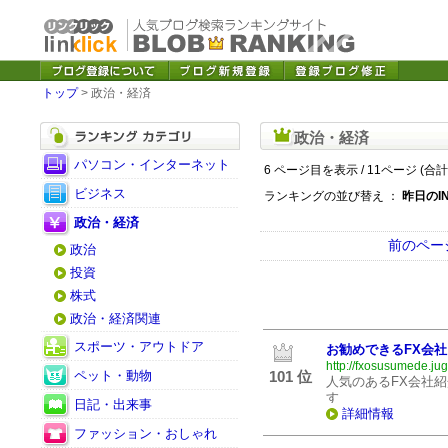
トップ
> 政治・経済
政治・経済
パソコン・インターネット
6 ページ目を表示 / 11ページ (合計
ビジネス
ランキングの並び替え ：
昨日のI
政治・経済
前のペー
政治
投資
株式
政治・経済関連
スポーツ・アウトドア
お勧めできるFX会社
http://fxosusumede.jug
ペット・動物
101 位
人気のあるFX会社紹
す
日記・出来事
詳細情報
ファッション・おしゃれ