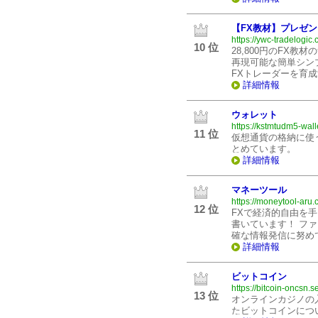
【FX教材】プレゼ
https://ywc-tradelogic.
10 位
28,800円のFX
再現可能な簡単シン
FXトレーダーを育
詳細情報
ウォレット
https://kstmtudm5-wal
11 位
仮想通貨の格納に使
とめています。
詳細情報
マネーツール
https://moneytool-aru.
12 位
FXで経済的自由を手
書いています！ フ
確な情報発信に努め
詳細情報
ビットコイン
https://bitcoin-oncsn.s
13 位
オンラインカジノの
たビットコインにつ