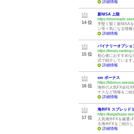
詳細情報
新NISA 上限
https://shinnisadx.see
14 位
手堅く賢く新NISA
ン等々気になる情報
詳細情報
バイナリーオプショ
https://binary-ranking.
15 位
初心者におすすめな
式で紹介しています
詳細情報
xm ボーナス
https://fxbonus.seesaa
16 位
海外の人気FX会社
ナスなど情報をご紹
詳細情報
海外FX スプレッド 
https://kaigaifxaaa.see
17 位
人気海外FXを厳選♪
る海外FXをご紹介し
詳細情報