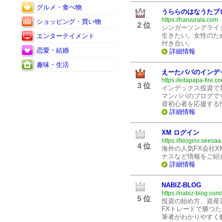
グルメ・食べ物
うららのはなうたブ
https://haruurala.com
ショッピング・買い物
2 位
シンガーソングライ
生きたい。女性のた
エンターテイメント
付き合い。
恋愛・結婚
詳細情報
趣味・生活
えーたパパのインデ
https://eitapapa-fire.c
3 位
インデックス投資で1
マンパパのブログで
資初心者を応援する
詳細情報
XM ログイン
https://fxloginx.seesaa
4 位
海外の人気FX会社
ナスなど情報をご紹
詳細情報
NABIZ-BLOG
https://nabiz-blog.com/
5 位
投資の始め方、資産
FXトレードで勝つ
筆者がわかりやすく