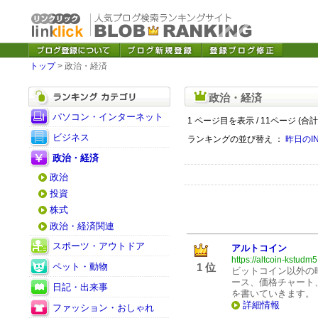
トップ
> 政治・経済
政治・経済
パソコン・インターネット
1 ページ目を表示 / 11ページ (合計
ビジネス
ランキングの並び替え ：
昨日のI
政治・経済
政治
投資
株式
政治・経済関連
スポーツ・アウトドア
アルトコイン
https://altcoin-kstudm
ペット・動物
1 位
ビットコイン以外の
ース、価格チャート
日記・出来事
を書いていきます。
詳細情報
ファッション・おしゃれ