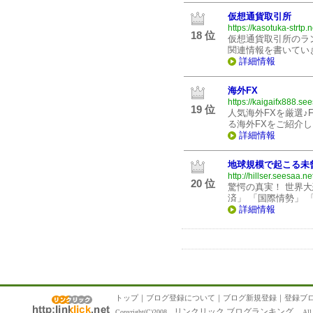
仮想通貨取引所
https://kasotuka-strtp.
18 位
仮想通貨取引所のラ
関連情報を書いてい
詳細情報
海外FX
https://kaigaifx888.see
19 位
人気海外FXを厳選♪
る海外FXをご紹介し
詳細情報
地球規模で起こる未
http://hillser.seesaa.ne
20 位
驚愕の真実！ 世界大
済」 「国際情勢」 
詳細情報
トップ
｜
ブログ登録について
｜
ブログ新規登録
｜
登録ブ
リンクリック ブログランキング
Copyright(C)2008
All R