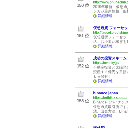
http://www.onlineclub.
150 位
2019年最新！仮
ンカジ最新情報、仮
詳細情報
仮想通貨 フォーセッ
http://faucet.blog.shino
151 位
仮想通貨フォーセッ
活、お小遣い稼ぎを
詳細情報
成功の投資スキーム
https://lovesky.jp/
152 位
不動産投資と太陽光
資産１２億円を目指す
ｋｗ保有！
詳細情報
binance japan
https://torihikix.seesaa
153 位
Binance（バイ
仮想通貨取引所です。
法、出金方法、Bin
詳細情報
海外FX