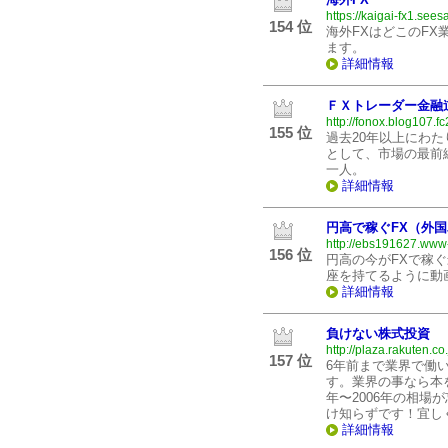
https://kaigai-fx1.sees
154 位
海外FXはどこのF
ます。
詳細情報
ＦＸトレーダー金融
http://fonox.blog107.f
155 位
過去20年以上にわ
として、市場の最前
一人。
詳細情報
円高で稼ぐFX（外
http://ebs191627.www-
156 位
円高の今がFXで稼
座を持てるように動
詳細情報
負けない株式投資
http://plaza.rakuten.co
157 位
6年前まで業界で働
す。業界の事なら本
年〜2006年の相場
け知らずです！宜しく
詳細情報