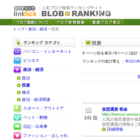
トップ
>
政治・経済
> 投資
投資
パソコン・インターネット
8 ページ目を表示 / 8ページ (合計：
ビジネス
ランキングの並び替え ：
昨日のI
政治・経済
政治
投資
株式
政治・経済関連
スポーツ・アウトドア
仮想通貨 税金
https://kasoux.seesaa.
ペット・動物
141 位
人気の仮想通貨や仮
仮想通貨の情報をご紹
日記・出来事
詳細情報
ファッション・おしゃれ