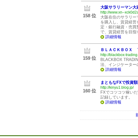
大阪サラリーマン大
http://www.xn--xck0d
158 位
大阪在住のサラリー
を購入し、賃貸経営
定・銀行融資・売買
で、賃貸経営を目指
詳細情報
ＢＬＡＣＫＢＯＸ 
http://blackbox-tradin
159 位
BLACKBOX TR
法、インジケーター
詳細情報
まともなFXで投資
http://kinyu1.blog.jp/
160 位
FXでコツコツ稼い
記録しています。
詳細情報