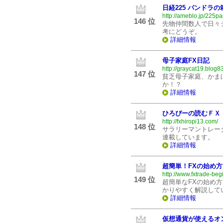
日経225 パンドラの
http://ameblo.jp/225p
146 位
先物仲間数人で日々
考にどうぞ。
詳細情報
母子家庭FX日記
http://graycat19.blog8
147 位
貧乏母子家庭、かま
か！？
詳細情報
ひろぴーの読むＦＸ
http://fxhiropi13.com/
148 位
サラリーマントレー
連載しています。
詳細情報
超簡単！FXの始め
http://www.fxtrade-beg
149 位
超簡単なFXの始め方
かりやすく解説して
詳細情報
仮想通貨が使えるオ