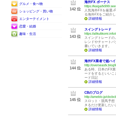
海外FX ボーナス
グルメ・食べ物
https://kaigaifx999.see
142 位
人気海外FXを厳選♪
ショッピング・買い物
る海外FXをご紹介し
詳細情報
エンターテイメント
恋愛・結婚
スイングトレード
趣味・生活
https://allkutikomi.inf
143 位
スイングトレードの
レンドやチャートパ
書いていきます。
詳細情報
海外FX業者で超ハ
http://overseasfx.blog
144 位
ある時、日本のFX業
ードをするといいこ
ード日記
詳細情報
CBのブログ
http://ameblo.jp/cbcbc
145 位
スロット・競馬予想
きるだけ更新したい
詳細情報