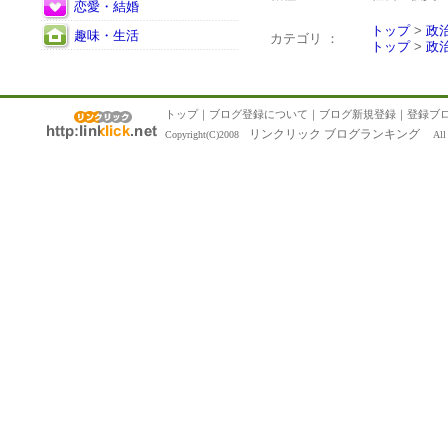
恋愛・結婚
トップ
>
政
趣味・生活
カテゴリ ：
トップ
>
政
トップ
｜
ブログ登録について
｜
ブログ新規登録
｜
登録ブ
リンクリック ブログランキング
Copyright(C)2008
All R