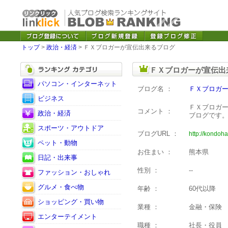
トップ
>
政治・経済
> ＦＸブロガーが宣伝出来るブログ
ＦＸブロガーが宣伝出
パソコン・インターネット
ブログ名 ：
ＦＸブロガ
ビジネス
ＦＸブロガ
コメント ：
政治・経済
ブログです
スポーツ・アウトドア
ブログURL ：
http://kondoha
ペット・動物
お住まい ：
熊本県
日記・出来事
性別 ：
--
ファッション・おしゃれ
グルメ・食べ物
年齢 ：
60代以降
ショッピング・買い物
業種 ：
金融・保険
エンターテイメント
職種 ：
社長・役員