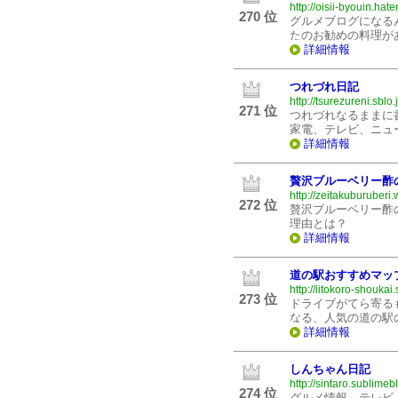
http://oisii-byouin.ha
270 位
グルメブログになる
たのお勧めの料理が
詳細情報
つれづれ日記
http://tsurezureni.sblo.
271 位
つれづれなるままに
家電、テレビ、ニュ
詳細情報
贅沢ブルーベリー酢
http://zeitakuburuberi
272 位
贅沢ブルーベリー酢
理由とは？
詳細情報
道の駅おすすめマッ
http://iitokoro-shoukai
273 位
ドライブがてら寄る
なる、人気の道の駅
詳細情報
しんちゃん日記
http://sintaro.sublimeb
274 位
グルメ情報、テレビ