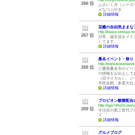
http://blog.livedoor.jp/el
266 位
ぶさいく犬（シーズ
メなつぶやき
詳細情報
花癒の自由気ままな
http://kaayu.seesaa.ne
267 位
日常、誕生花をメイ
してます。
詳細情報
桑名イベント・祭り
http://www.kuwanaeve
268 位
三重県桑名市のイベ
の情報をお伝えして
（旧マイカル）、ジ
市民会館、多度大社
詳細情報
プロピオン酸菌配合
http://agy74tnd3i.sees
269 位
今注目の第三世代プ
て
詳細情報
グルメブログ