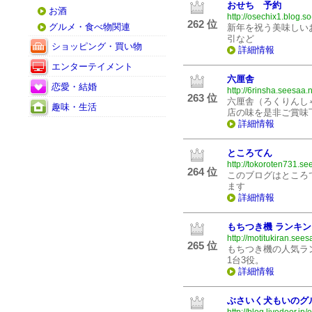
おせち 予約
お酒
http://osechix1.blog.so
262 位
グルメ・食べ物関連
新年を祝う美味しい
引など
ショッピング・買い物
詳細情報
エンターテイメント
六厘舎
恋愛・結婚
http://6rinsha.seesaa.n
263 位
六厘舎（ろくりんし
趣味・生活
店の味を是非ご賞味
詳細情報
ところてん
http://tokoroten731.se
264 位
このブログはところ
ます
詳細情報
もちつき機 ランキン
http://motitukiran.sees
265 位
もちつき機の人気ラ
1台3役。
詳細情報
ぶさいく犬もいのグ