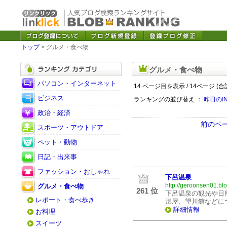
トップ
> グルメ・食べ物
グルメ・食べ物
パソコン・インターネット
14 ページ目を表示 / 14ページ (合
ビジネス
ランキングの並び替え ：
昨日のI
政治・経済
前のペ
スポーツ・アウトドア
ペット・動物
日記・出来事
ファッション・おしゃれ
下呂温泉
http://geroonsen01.bl
グルメ・食べ物
261 位
下呂温泉の観光や日
レポート・食べ歩き
形屋、望川館などに
詳細情報
お料理
スイーツ