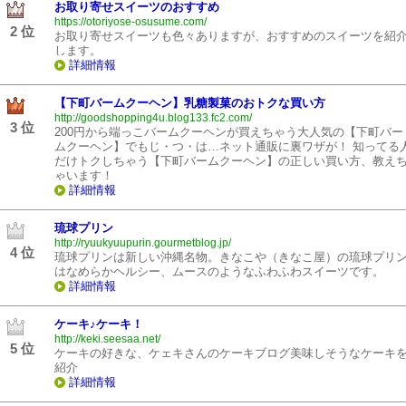
お取り寄せスイーツのおすすめ
https://otoriyose-osusume.com/
2 位
お取り寄せスイーツも色々ありますが、おすすめのスイーツを紹
します。
詳細情報
【下町バームクーヘン】乳糖製菓のおトクな買い方
http://goodshopping4u.blog133.fc2.com/
3 位
200円から端っこバームクーヘンが買えちゃう大人気の【下町バー
ムクーヘン】でもじ・つ・は…ネット通販に裏ワザが！ 知ってる
だけトクしちゃう【下町バームクーヘン】の正しい買い方、教え
ゃいます！
詳細情報
琉球プリン
http://ryuukyuupurin.gourmetblog.jp/
4 位
琉球プリンは新しい沖縄名物。きなこや（きなこ屋）の琉球プリ
はなめらかヘルシー、ムースのようなふわふわスイーツです。
詳細情報
ケーキ♪ケーキ！
http://keki.seesaa.net/
5 位
ケーキの好きな、ケェキさんのケーキブログ美味しそうなケーキ
紹介
詳細情報