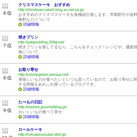
クリスマスケーキ おすすめ
http://christmas-cake5.blog.so-net.ne.jp/
6 位
おすすめのクリスマスケーキを各種紹介致します。早期割引や送
無料などについて
詳細情報
焼きプリン
http://yakipudding.269g.net/
7 位
焼きプリンを探してるなら、こちらをチェック！レシピや、通販
報について。
詳細情報
お取り寄せ
http://colortogreen.seesaa.net/
8 位
美味しいものが食べたいといつも思っているので、お取り寄せに
する情報をあれこれ探っているブログです。
詳細情報
たべもの日記
http://marimo.gourmetblog.jp/
9 位
おいしいもの食べて幸せ
詳細情報
ロールケーキ
http://rollcakesyoukai.sblo.jp/