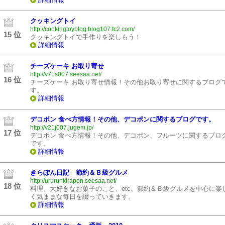
クッキングトイ
http://cookingtoyblog.blog107.fc2.com/
15 位
クッキングトイで手作りを楽しもう！
詳細情報
チーズケーキ お取り寄せ
http://v71s007.seesaa.net/
16 位
チーズケーキ お取り寄せ情報！その他お取り寄せに関するブログ
す。
詳細情報
デコポン 食べ方情報！その他、デコポンに関するブログです。
http://v21j007.jugem.jp/
17 位
デコポン 食べ方情報！その他、デコポン、フルーツに関するブロ
です。
詳細情報
きらぽん日記 節約＆Ｂ級グルメ
http://ururunkirapon.seesaa.net/
18 位
料理、大好きなお菓子のこと、etc。節約＆Ｂ級グルメを中心に楽
く気ままな毎日を綴っていきます。
詳細情報