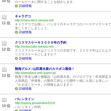
10 位
ロールケーキに関することを紹介します。
詳細情報
キャラデコ
http://chara-deco.seesaa.net/
11 位
キャラデコでお祝い。バンダイのキャラデコのバースデイケーキ
楽しくすごしましょう。
詳細情報
クリスマスケーキ２００９年の予約
http://xmasscake.seesaa.net/
12 位
クリスマスケーキはクリスマスの主役です。２００９年はどんな
リスマスケーキにしますか？
詳細情報
熱海グルメ♪山田屋水産のカマボコ通信！
http://yamadaya-web.jugem.jp/
13 位
熱海で有名な練り物製品『山田屋水産』のブログです！年末限定
人気商品『伊達巻』の製作工程など公開中☆他にも世にも珍しい
『かまぼこケーキ』の情報もあります☆
詳細情報
バレンタイン
http://yaplog.jp/valentine2010/
14 位
バレンタイン作戦
詳細情報