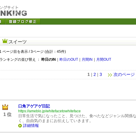
スイーツ
1 ページ目を表示 / 3ページ (合計：45件)
ランキングの並び替え ：
昨日のIN
｜
昨日のOUT
｜
月間IN
｜
月間OUT
1
|
2
|
3
次のページ
口角アゲアゲ日記
https://ameblo.jp/whitefacetowhiteface
1 位
日常生活で気になったこと、見つけた、食べたなどジャンル関係
く、自由気のままにお伝えしていきます。
詳細情報