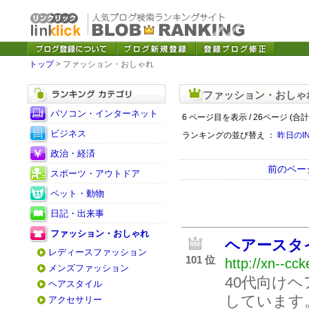
トップ
> ファッション・おしゃれ
ファッション・おしゃ
パソコン・インターネット
6 ページ目を表示 / 26ページ (合計
ビジネス
ランキングの並び替え ：
昨日のI
政治・経済
前のペー
スポーツ・アウトドア
ペット・動物
日記・出来事
ファッション・おしゃれ
ヘアースタイ
レディースファッション
101 位
http://xn--cc
メンズファッション
40代向け
ヘアスタイル
しています
アクセサリー