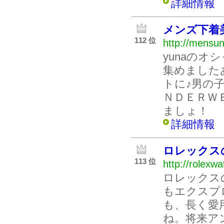
詳細情報
メンズ下着
112 位
http://mensun
yunaの
集めましたあ
トに♪男の
ＮＤＥＲＷ
ましょ！
詳細情報
ロレックス
113 位
http://rolexw
ロレックス
もエクスプ
も、長く愛
ね。将来ア