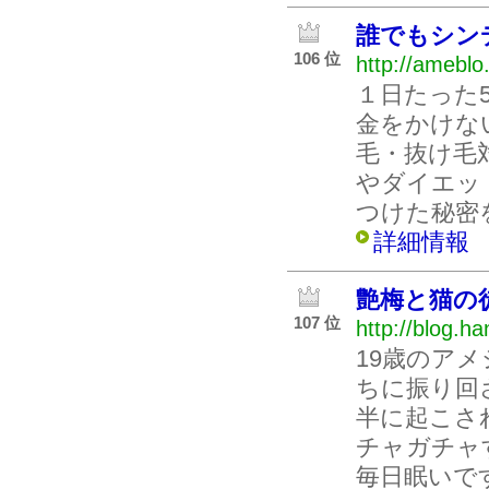
誰でもシン
106 位
http://ameblo.
１日たった
金をかけな
毛・抜け毛
やダイエッ
つけた秘密
詳細情報
艶梅と猫の
107 位
http://blog.h
19歳のア
ちに振り回
半に起こさ
チャガチャ
毎日眠いで