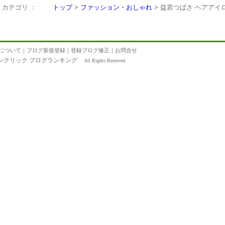
カテゴリ ：
トップ
>
ファッション・おしゃれ
> 益若つばさ ヘアアイ
について
｜
ブログ新規登録
｜
登録ブログ修正
｜
お問合せ
ンクリック ブログランキング
All Rights Reserved.