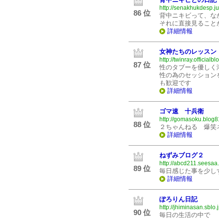
http://senakhukdesp.j
86 位
背中ニキビって、な
それに直接見ること
詳細情報
女神たちのレッスン
http://twinray.officialblo
87 位
性のタブーを優しく
性の為のセッション
も歓迎です
詳細情報
ゴマ速 十兵衛
http://gomasoku.blog8
88 位
２ちゃんねる 爆笑
詳細情報
ねずみブログ２
http://abcd211.seesaa.
89 位
毎日感じた事を少し
詳細情報
ぽろりん日記
http://jhiminasan.sblo.j
90 位
毎日の生活の中で