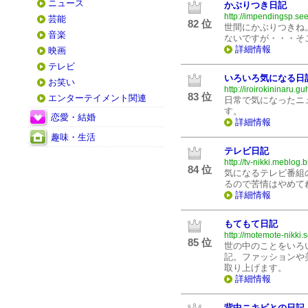
ニュース
かぶりつき日記
http://impendingsp.see
芸能
82 位
世間にかぶりつきね
音楽
ないですが・・・そ
詳細情報
映画
テレビ
いろいろ気になる日
お笑い
http://iroirokininaru.g
83 位
エンターテイメント関連
日常で気になったニ
す。
恋愛・結婚
詳細情報
趣味・生活
テレビ日記
http://tv-nikki.meblog.b
84 位
気になるテレビ番組
るので苦情はやめて
詳細情報
もてもて日記
http://motemote-nikki.
85 位
世の中のことをいろ
記。ファッションや
取り上げます。
詳細情報
背中ニキビとの日記