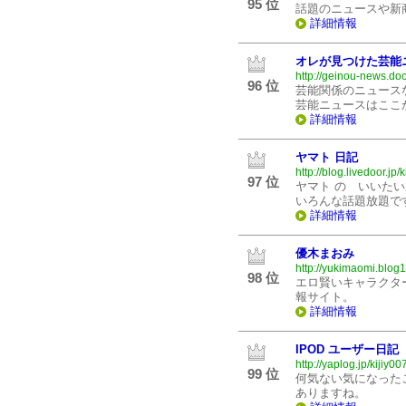
95 位
話題のニュースや新
詳細情報
オレが見つけた芸能
http://geinou-news.doo
96 位
芸能関係のニュース
芸能ニュースはここ
詳細情報
ヤマト 日記
http://blog.livedoor.jp/k
97 位
ヤマト の いいた
いろんな話題放題で
詳細情報
優木まおみ
http://yukimaomi.blog
98 位
エロ賢いキャラクタ
報サイト。
詳細情報
IPOD ユーザー日記
http://yaplog.jp/kijiy00
99 位
何気ない気になった
ありますね。