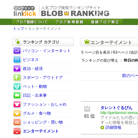
トップ
> エンターテイメント
エンターテイメント
パソコン・インターネット
5 ページ目を表示 / 63ページ (合計
ビジネス
ランキングの並び替え ：
昨日のI
政治・経済
前のペ
スポーツ・アウトドア
ペット・動物
日記・出来事
ファッション・おしゃれ
タレントぐるぴん
http://gantanissi.seesa
グルメ・食べ物
81 位
アイドルたちの思い
ショッピング・買い物
ずった情報を発信し
詳細情報
エンターテイメント