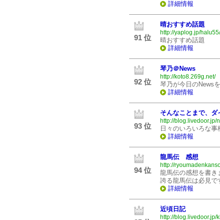
詳細情報
晴おすすめ話題
http://yaplog.jp/halu55
91 位
晴おすすめ話題
詳細情報
琴乃＠News
http://koto8.269g.net/
92 位
琴乃が今日のNews
詳細情報
そんなことまで、ダ
http://blog.livedoor.j
93 位
日々のいろいろな事
詳細情報
龍馬伝 感想
http://ryoumadenkanso
94 位
龍馬伝の感想を書き
誇る龍馬伝は必見で
詳細情報
近頃日記
http://blog.livedoor.jp