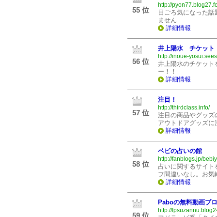
http://pyon77.blog27.f
55 位
日ごろ気になった話
ません
詳細情報
井上陽水 チケット
http://inoue-yosui.sees
56 位
井上陽水のチケット
ー！！
詳細情報
注目！
http://thirdclass.info/
57 位
注目の商品やグッズ
アウトドアグッズに
詳細情報
ベビの占いの館
http://fanblogs.jp/bebi
58 位
占いに関するサイト
フ間違いなし。お気
詳細情報
Paboの無料動画ブ
http://fpsuzannu.blog2
59 位