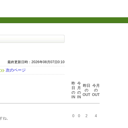
最終更新日時：2026年08月07日0:10
次のページ
昨
今
昨日
今月
日
月
の
の
の
の
OUT
OUT
IN
IN
0
0
2
4
すね。