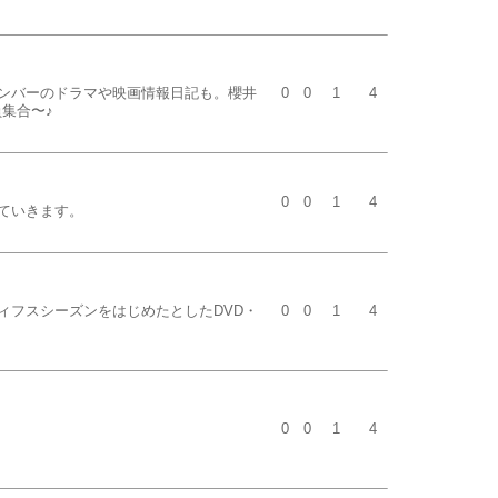
ンバーのドラマや映画情報日記も。櫻井
0
0
1
4
集合〜♪
0
0
1
4
ていきます。
ィフスシーズンをはじめたとしたDVD・
0
0
1
4
0
0
1
4
。