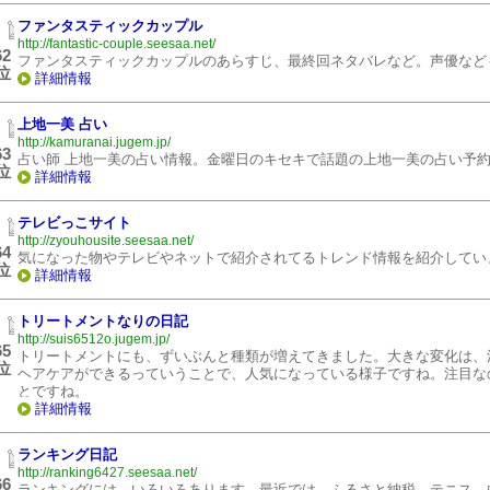
ファンタスティックカップル
http://fantastic-couple.seesaa.net/
62
ファンタスティックカップルのあらすじ、最終回ネタバレなど。声優など
位
詳細情報
上地一美 占い
http://kamuranai.jugem.jp/
63
占い師 上地一美の占い情報。金曜日のキセキで話題の上地一美の占い予
位
詳細情報
テレビっこサイト
http://zyouhousite.seesaa.net/
64
気になった物やテレビやネットで紹介されてるトレンド情報を紹介してい
位
詳細情報
トリートメントなりの日記
http://suis6512o.jugem.jp/
65
トリートメントにも、ずいぶんと種類が増えてきました。大きな変化は、
位
ヘアケアができるっていうことで、人気になっている様子ですね。注目な
とですね。
詳細情報
ランキング日記
http://ranking6427.seesaa.net/
66
ランキングには、いろいろあります。最近では、ふるさと納税、テニス、