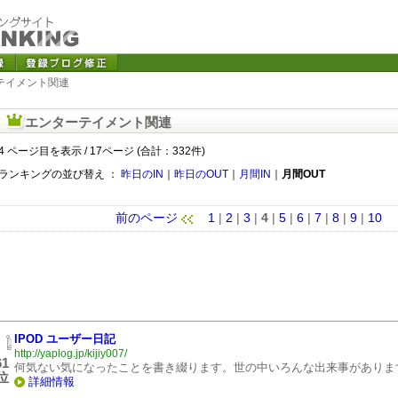
テイメント関連
エンターテイメント関連
4 ページ目を表示 / 17ページ (合計：332件)
ランキングの並び替え ：
昨日のIN
｜
昨日のOUT
｜
月間IN
｜
月間OUT
前のページ
1
|
2
|
3
|
4
|
5
|
6
|
7
|
8
|
9
|
10
IPOD ユーザー日記
http://yaplog.jp/kijiy007/
61
何気ない気になったことを書き綴ります。世の中いろんな出来事がありま
位
詳細情報