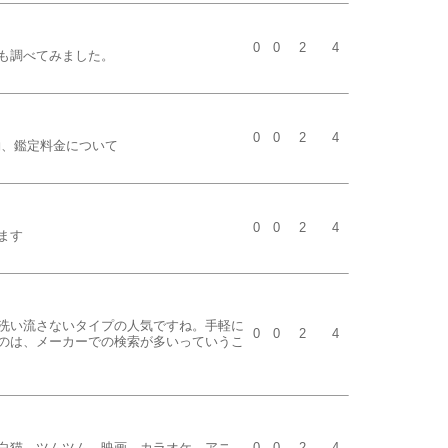
0
0
2
4
も調べてみました。
0
0
2
4
約、鑑定料金について
0
0
2
4
ます
洗い流さないタイプの人気ですね。手軽に
0
0
2
4
のは、メーカーでの検索が多いっていうこ
白猫、ツムツム、映画、カラオケ、アニ
0
0
2
4