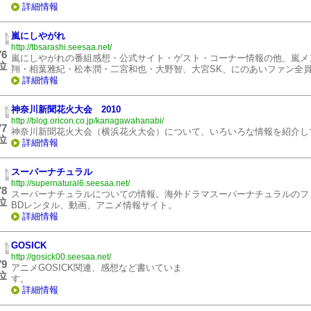
詳細情報
嵐にしやがれ
http://tbsarashi.seesaa.net/
76
嵐にしやがれの番組感想・公式サイト・ゲスト・コーナー情報の他、嵐メ
位
翔・相葉雅紀・松本潤・二宮和也・大野智、大宮SK、にのあいファン全員
詳細情報
神奈川新聞花火大会 2010
http://blog.oricon.co.jp/kanagawahanabi/
77
神奈川新聞花火大会（横浜花火大会）について、いろいろな情報を紹介し
位
詳細情報
スーパーナチュラル
http://supernatural6.seesaa.net/
78
スーパーナチュラルについての情報。海外ドラマスーパーナチュラルのフ
位
BDレンタル、動画、アニメ情報サイト。
詳細情報
GOSICK
http://gosick00.seesaa.net/
79
アニメGOSICK関連、感想など書いていま
位
す
詳細情報