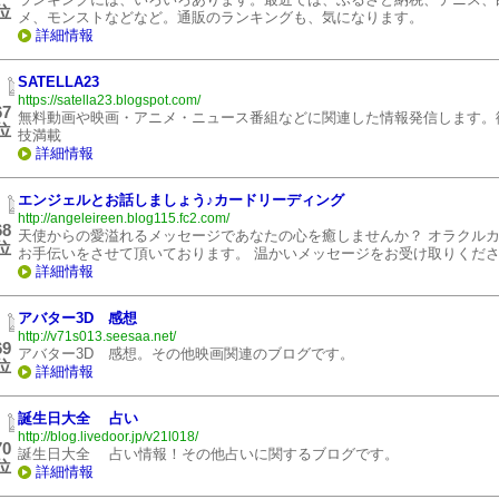
位
メ、モンストなどなど。通販のランキングも、気になります。
詳細情報
SATELLA23
https://satella23.blogspot.com/
67
無料動画や映画・アニメ・ニュース番組などに関連した情報発信します。
位
技満載
詳細情報
エンジェルとお話しましょう♪カードリーディング
http://angeleireen.blog115.fc2.com/
68
天使からの愛溢れるメッセージであなたの心を癒しませんか？ オラクル
位
お手伝いをさせて頂いております。 温かいメッセージをお受け取りくだ
詳細情報
アバター3D 感想
http://v71s013.seesaa.net/
69
アバター3D 感想。その他映画関連のブログです。
位
詳細情報
誕生日大全 占い
http://blog.livedoor.jp/v21l018/
70
誕生日大全 占い情報！その他占いに関するブログです。
位
詳細情報