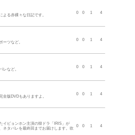
0
0
1
4
による赤裸々な日記です。
0
0
1
4
ポーツなど。
0
0
1
4
バレなど。
0
0
1
4
完全版DVDもありますよ。
イビョンホン主演の韓ドラ「IRIS」が
0
0
1
4
じ、ネタバレを最終回までお届けします。吹