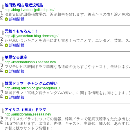
池田塾 稽古場近況報告
http://blog.livedoor.jp/ikedajuku/
71
演劇集団池田塾稽古場の、近況報告を致します。役者たちの血と涙と鼻水
位
詳細情報
元気？もちろん！！
http://jijiyamachan.blog.drecom.jp/
72
ただ思いついたことを適当に走り書き！ってことで。エンタメ、芸能、ス
位
詳細情報
華麗なる遺産
http://kareinaruisan3.seesaa.net/
73
フジテレビの韓国ドラマ華麗なる遺産のあらすじやキャスト、最終回ネタ
位
詳細情報
韓国ドラマ チャングムの誓い
http://blog.oricon.co.jp/changumu1/
74
韓国ドラマ「宮廷女官チャングムの誓い」に関する情報をお届けします。
位
詳細情報
アイリス（IRIS）ドラマ
http://airisdorama.seesaa.net/
75
アイリスのドラマについての情報。韓流ドラマで驚異視聴率をたたき出した
位
TBSで始まります。出演者、声優、キャスト、主題歌、挿入歌、あらす
き替え版やサントラ情報も！