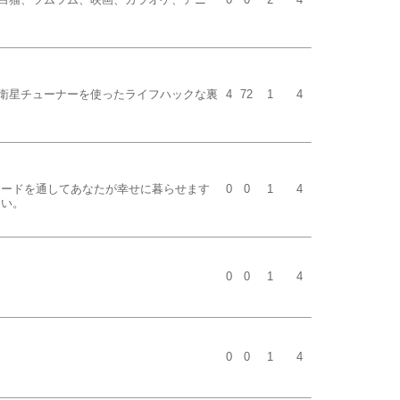
衛星チューナーを使ったライフハックな裏
4
72
1
4
カードを通してあなたが幸せに暮らせます
0
0
1
4
さい。
0
0
1
4
0
0
1
4