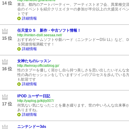
http://ameblo.jp/artevent/
14 位
東京、都内のアートパーティー、アーティストオフ会、異業種交
会のイベントを紹介クリエイターの参加が半分以上の大盛況イベ
トです
詳細情報
任天堂ＤＳ 新作・中古ソフト情報！
http://ninten-dsill.seesaa.net/
15 位
おすすめゲームソフトや新ハード（ニンテンドーDSi LL）など、
Ｓ関連情報満載です！
詳細情報
女神たちのレッスン
http://twinray.officialblog.jp/
16 位
性のタブーを優しく溶かし自ら持つ美しさを思い出したいそんな
性の為のセッションをしていますツインのプロセスを歩んでいる
も歓迎です
詳細情報
IPOD ユーザー日記
http://yaplog.jp/kijiy007/
17 位
何気ない気になったことを書き綴ります。世の中いろんな出来事
ありますね。
詳細情報
ニンテンドー3ds