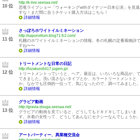
http://k-live.seesaa.net/
10 位
恐竜ライブショー「ウォーキングwithダイナソー日本公演」を見逃
すな！まだ間に合うチケット購入方法はこちら！
詳細情報
さっぽろホワイトイルミネーション
http://saporoillum.blog71.fc2.com/
11 位
札幌のホワイトイルミネーションの情報。冬の札幌の定番風物詩
すね〜〜
詳細情報
トリートメントな日常の日記
http://hizakuro6417.jugem.jp/
12 位
トリートメントっていうと、ヘア。最近は、いろいろな商品が、
てきました。洗い流さないタイプとか、カラートリートメントと
か。なかでも圧倒的一位って、気になったので、調べてみました
詳細情報
グラビア動画
http://gravia-douga.seesaa.net/
13 位
グラビアの動画を見ていると、どうしてもドキドキしてしまいま
す。水着の女性って、どうしてあんなにセクシーなんでしょうか
詳細情報
アートパーティー、異業種交流会