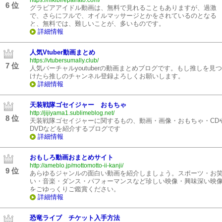
https://nikibirepairato.com/
6 位
グラビアアイドル動画は、無料で見れることもありますが、過激
で、さらにフルで、オイルマッサージとかをされているのとなる
と、無料では、難しいことが、多いものです。
詳細情報
人気Vtuber動画まとめ
https://vtubersumally.club/
7 位
人気バーチャルyoutuberの動画まとめブログです。もし推しを見つ
けたら推しのチャンネル登録よろしくお願いします。
詳細情報
天装戦隊ゴセイジャー おもちゃ
http://jijiyama1.sublimeblog.net/
8 位
天装戦隊ゴセイジャーに関するもの、動画・画像・おもちゃ・CD
DVDなどを紹介するブログです
詳細情報
おもしろ動画おまとめサイト
http://ameblo.jp/mottomotto-ii-kanji/
9 位
あらゆるジャンルの面白い動画を紹介しましょう。スポーツ・お
い・音楽・ダンス・パフォーマンスなど珍しい映像・興味深い映
をごゆっくりご鑑賞ください。
詳細情報
恐竜ライブ チケット入手方法