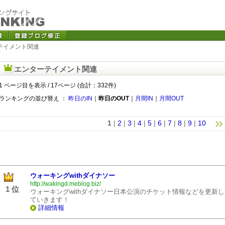
テイメント関連
エンターテイメント関連
1 ページ目を表示 / 17ページ (合計：332件)
ランキングの並び替え ：
昨日のIN
｜
昨日のOUT
｜
月間IN
｜
月間OUT
1
|
2
|
3
|
4
|
5
|
6
|
7
|
8
|
9
|
10
ウォーキングwithダイナソー
http://wakingd.meblog.biz/
1 位
ウォーキングwithダイナソー日本公演のチケット情報などを更新し
ていきます！
詳細情報