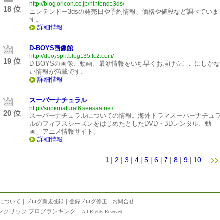
http://blog.oricon.co.jp/nintendo3ds/
18 位
ニンテンドー3dsの発売日や予約情報、価格や値段など調べていま
す。
詳細情報
D-BOYS画像館
http://dboysph.blog135.fc2.com/
19 位
D-BOYSの画像、動画、最新情報をいち早くお届け☆ここにしかな
い情報が満載です。
詳細情報
スーパーナチュラル
http://supernatural6.seesaa.net/
20 位
スーパーナチュラルについての情報。海外ドラマスーパーナチュ
ルのフィフスシーズンをはじめたとしたDVD・BDレンタル、動
画、アニメ情報サイト。
詳細情報
1
|
2
|
3
|
4
|
5
|
6
|
7
|
8
|
9
|
10
について
｜
ブログ新規登録
｜
登録ブログ修正
｜
お問合せ
ンクリック ブログランキング
All Rights Reserved.