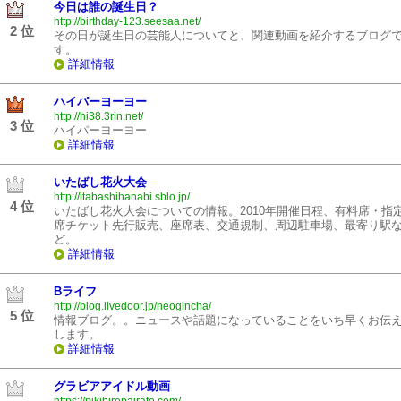
今日は誰の誕生日？
http://birthday-123.seesaa.net/
2 位
その日が誕生日の芸能人についてと、関連動画を紹介するブログ
す。
詳細情報
ハイパーヨーヨー
http://hi38.3rin.net/
3 位
ハイパーヨーヨー
詳細情報
いたばし花火大会
http://itabashihanabi.sblo.jp/
4 位
いたばし花火大会についての情報。2010年開催日程、有料席・指
席チケット先行販売、座席表、交通規制、周辺駐車場、最寄り駅
ど。
詳細情報
Bライフ
http://blog.livedoor.jp/neogincha/
5 位
情報ブログ。。ニュースや話題になっていることをいち早くお伝
します。
詳細情報
グラビアアイドル動画