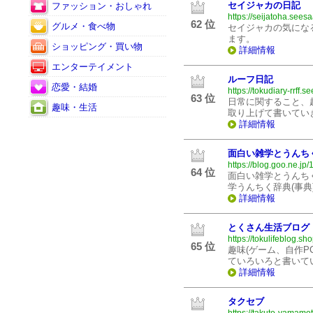
セイジャカの日記
ファッション・おしゃれ
https://seijatoha.seesa
62 位
グルメ・食べ物
セイジャカの気にな
ます。
ショッピング・買い物
詳細情報
エンターテイメント
ルーフ日記
恋愛・結婚
https://tokudiary-rrff.s
63 位
日常に関すること、
趣味・生活
取り上げて書いてい
詳細情報
面白い雑学とうんち
https://blog.goo.ne.jp
64 位
面白い雑学とうんち
学うんちく辞典(事典
詳細情報
とくさん生活ブログ
https://tokulifeblog.sho
65 位
趣味(ゲーム、自作P
ていろいろと書いて
詳細情報
タクセブ