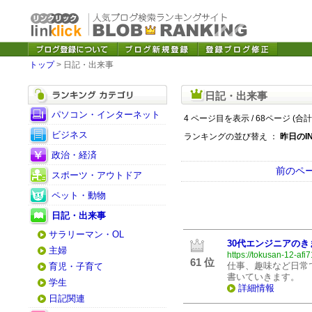
トップ
> 日記・出来事
日記・出来事
パソコン・インターネット
4 ページ目を表示 / 68ページ (合計
ビジネス
ランキングの並び替え ：
昨日のI
政治・経済
前のペ
スポーツ・アウトドア
ペット・動物
日記・出来事
サラリーマン・OL
30代エンジニアのき
主婦
https://tokusan-12-afi7
61 位
仕事、趣味など日常
育児・子育て
書いていきます。
学生
詳細情報
日記関連