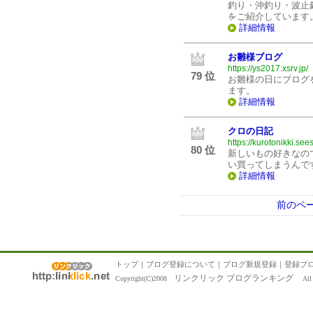
釣り・沖釣り・波止
をご紹介しています
詳細情報
お雛様ブログ
https://ys2017.xsrv.jp/
79 位
お雛様の日にブログ
ます。
詳細情報
クロの日記
https://kurotonikki.see
80 位
新しいもの好きなの
い買ってしまうんで
詳細情報
前のペ
トップ
｜
ブログ登録について
｜
ブログ新規登録
｜
登録ブ
リンクリック ブログランキング
Copyright(C)2008
All R