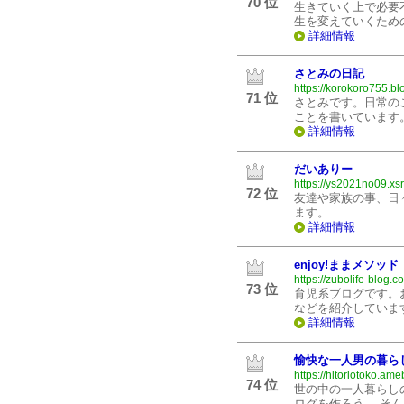
70 位
生きていく上で必要
生を変えていくため
詳細情報
さとみの日記
https://korokoro755.bl
71 位
さとみです。日常の
ことを書いています
詳細情報
だいありー
https://ys2021no09.xsrv
72 位
友達や家族の事、日
ます。
詳細情報
enjoy!ままメソッド
https://zubolife-blog.c
73 位
育児系ブログです。
などを紹介していま
詳細情報
愉快な一人男の暮ら
https://hitoriotoko.a
74 位
世の中の一人暮らし
ログを作ろう。 そ