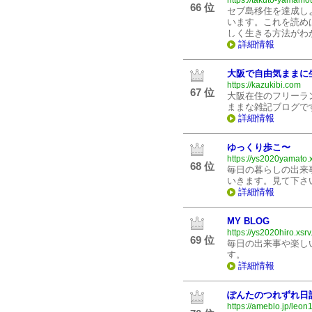
https://takuto-yamam
66 位
セブ島移住を達成し
います。これを読め
しく生きる方法がわ
詳細情報
大阪で自由気ままに
https://kazukibi.com
67 位
大阪在住のフリーラ
ままな雑記ブログで
詳細情報
ゆっくり歩こ〜
https://ys2020yamato.x
68 位
毎日の暮らしの出来
いきます。見て下さ
詳細情報
MY BLOG
https://ys2020hiro.xsrv.
69 位
毎日の出来事や楽し
す。
詳細情報
ぽんたのつれずれ日
https://ameblo.jp/leo