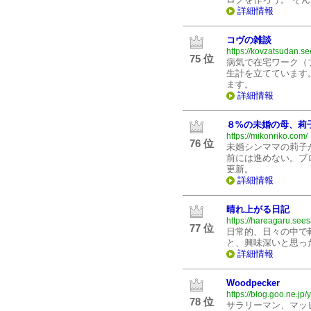
詳細情報
コヴの雑談
https://kovzatsudan.se
75 位
病気で在宅ワーク（
生計を立てています
ます。
詳細情報
８%の未婚の母、莉
https://mikonriko.com/
76 位
未婚シンママの莉子
前には進めない。ブ
更新。
詳細情報
晴れ上がる日記
https://hareagaru.sees
77 位
日常的、日々の中で
と、興味深いと思っ
詳細情報
Woodpecker
https://blog.goo.ne.jp/
78 位
サラリーマン、マッ