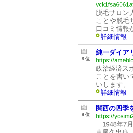
vck1fsa6061a
脱毛サロン人
ことや脱毛
口コミ情報
詳細情報
純一ダイア
8 位
https://ameblo.
政治経済ス
ことを書い
いします。
詳細情報
関西の四季
9 位
https://yosi
1948年7
東尾久出身