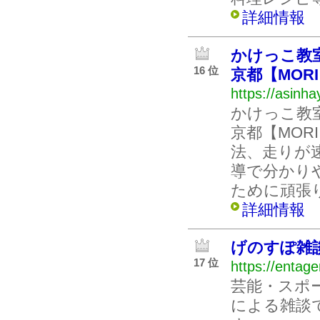
詳細情報
かけっこ教
16 位
京都【MOR
https://asinh
かけっこ教
京都【MOR
法、走りが
導で分かり
ために頑張
詳細情報
げのすぽ雑
17 位
https://entag
芸能・スポ
による雑談