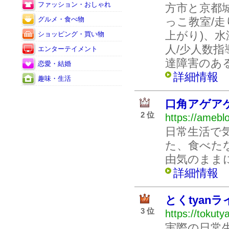
ファッション・おしゃれ
方市と京都城
グルメ・食べ物
っこ教室/走
上がり)、
ショッピング・買い物
人/少人数指
エンターテイメント
達障害のあ
恋愛・結婚
詳細情報
趣味・生活
口角アゲア
2 位
https://ameblo
日常生活で
た、食べた
由気のまま
詳細情報
とくtyan
3 位
https://tokuty
実際の日常