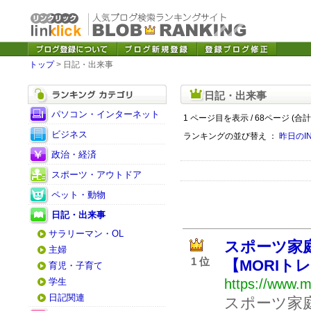
トップ
> 日記・出来事
日記・出来事
パソコン・インターネット
1 ページ目を表示 / 68ページ (合計
ビジネス
ランキングの並び替え ：
昨日のI
政治・経済
スポーツ・アウトドア
ペット・動物
日記・出来事
サラリーマン・OL
スポーツ家庭
主婦
1 位
【MORIト
育児・子育て
学生
https://www.
日記関連
スポーツ家