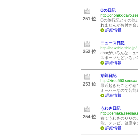
Oの日記
http://ononikkidayo.se
251 位
Oの旅行記とその他
れませんがお付き合
詳細情報
ニュース日記
http://newsblo.sblo.jp/
252 位
charがいろんなニ
スポーツなどいろい
詳細情報
治郎日記
http://zirou563.seesaa.
253 位
最近起きたことや巷
ミーハーなので芸能
詳細情報
うわさ日記
http://demaka.seesaa.
254 位
巷でうわさのＯＯの
能、テレビ、健康ネ
詳細情報