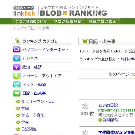
トップ
> 日記・出来事
日記・出来事
パソコン・インターネット
13 ページ目を表示 / 68ページ (合
ビジネス
ランキングの並び替え ：
昨日のI
政治・経済
前のページ
スポーツ・アウトドア
ペット・動物
日記・出来事
サラリーマン・OL
ヒデの日記
主婦
http://drhideblog.sees
241 位
研究大好きヒデが日
育児・子育て
詳細情報
学生
日記関連
学生団体OASIS情報