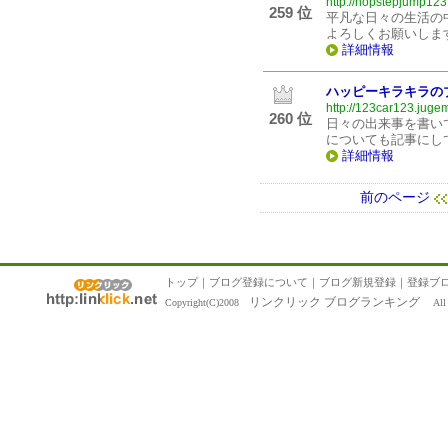
http://hopstepjump123.
259 位
平凡な日々の生活の
よろしくお願いしま
詳細情報
ハッピーキラキラの
http://123car123.jugem
260 位
日々の出来事を書い
についても記事にし
詳細情報
前のページ
トップ
｜
ブログ登録について
｜
ブログ新規登録
｜
登録ブ
リンクリック ブログランキング
Copyright(C)2008
All R