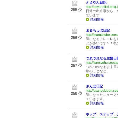
ええやん日記
http://eeyannikki.blog.j
255 位
日常の出来事から、
ています
詳細情報
まるちょぼ日記
http://maruchobo.sees
256 位
気になるアレコレを
とが多いです〜！私の
詳細情報
つれづれなる主婦日
http://turesyuhu.seesa
257 位
つれづれなるまま書
物のことなど。
詳細情報
さんぽ日記
http://osanpokibun.see
258 位
気になったニュース
ていきます。
詳細情報
ホップ・ステップ・