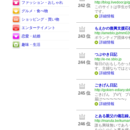
ファッション・おしゃれ
http://blog.livedoor.jp
242 位
このサイトは学生が気
グルメ・食べ物
です。
詳細情報
ショッピング・買い物
エンターテイメント
もえかの復興支援応援
http://ameblo.jp/mm02
243 位
恋愛・結婚
ボランティア団体や被
詳細情報
趣味・生活
つぶやき日記
http://e-ne.sblo.jp
244 位
毎日のおもしろかっ
す。主婦ならではと
詳細情報
ごきげん日記
http://gokien-ediary.sbl
245 位
ごきげん )^o^(
届け〜〜〜〜〜〜♪
詳細情報
とある親父の備忘録
http://maruta.be/kuma
246 位
誰も興味無いであろ
をつらつらと書き綴