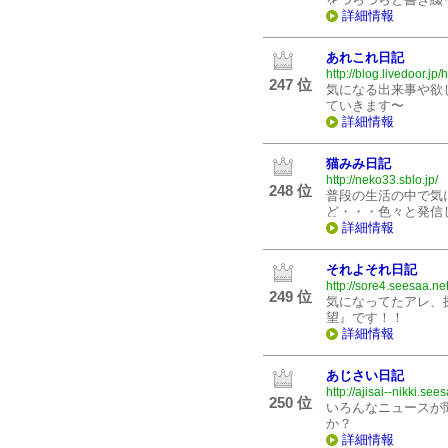
詳細情報
あれこれ日記
http://blog.livedoor.jp
247 位
気になる出来事や欲
ていきます〜
詳細情報
猫みみ日記
http://neko33.sblo.jp/
248 位
普段の生活の中で気
ど・・・色々と発信
詳細情報
それよそれ日記
http://sore4.seesaa.net
249 位
気になってたアレ、
望』です！！
詳細情報
あじさい日記
http://ajisai--nikki.see
250 位
いろんなニュースが
か？
詳細情報