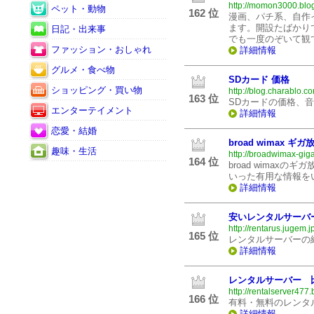
http://momon3000.blo
ペット・動物
162 位
漫画、パチ系、自作
ます。開設たばかり
日記・出来事
でも一度のぞいて観
ファッション・おしゃれ
詳細情報
グルメ・食べ物
SDカード 価格
ショッピング・買い物
http://blog.charablo.
163 位
SDカードの価格、
エンターテイメント
詳細情報
恋愛・結婚
broad wimax ギガ
趣味・生活
http://broadwimax-gig
164 位
broad wimax
いった有用な情報を
詳細情報
安いレンタルサーバ
http://rentarus.jugem.jp
165 位
レンタルサーバーの
詳細情報
レンタルサーバー 
http://rentalserver477
166 位
有料・無料のレンタ
詳細情報