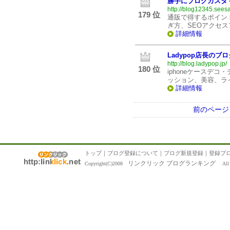
勝手にブログカスタ
http://blog12345.seesa
179 位
通販で得するポイン
ぎ方、SEOアクセ
詳細情報
Ladypop店長のブロ
http://blog.ladypop.jp/
180 位
iphoneケースデコ
ッション、美容、ラ
詳細情報
前のページ
トップ
｜
ブログ登録について
｜
ブログ新規登録
｜
登録ブ
リンクリック ブログランキング
Copyright(C)2008
All R