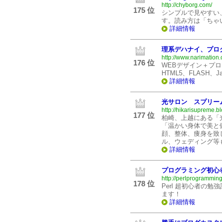
http://chyborg.com/
175 位
シンプルで見やすい
す。読み方は「ちゃ
詳細情報
理系デハナイ、プロ
http://www.narimation
176 位
WEBデザイン＋プ
HTML5、FLASH、Ja
詳細情報
光サロン スプリー
http://hikarisupreme.b
177 位
柏崎、上越にある「
「温かい身体で美と
顔、整体、痩身を致
ル、ウェディング等
詳細情報
プログラミング初心者の
http://perlprogramming
178 位
Perl 超初心者の
ます！
詳細情報