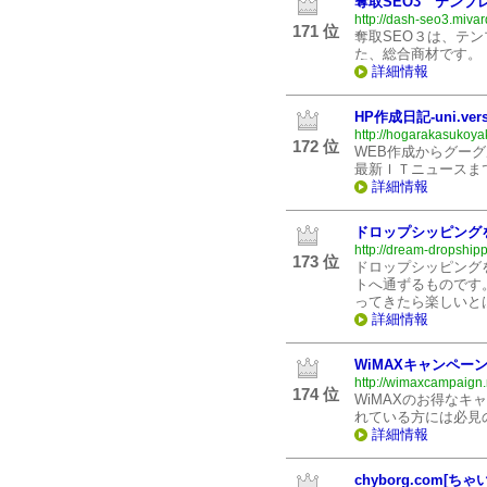
奪取SEO3 テンプ
http://dash-seo3.miva
171 位
奪取SEO３は、テン
た、総合商材です。
詳細情報
HP作成日記-uni.vers
http://hogarakasukoya
172 位
WEB作成からグーグ
最新ＩＴニュースま
詳細情報
ドロップシッピング
http://dream-dropship
173 位
ドロップシッピング
トへ通ずるものです
ってきたら楽しいと
詳細情報
WiMAXキャンペー
http://wimaxcampaign.
174 位
WiMAXのお得なキ
れている方には必見
詳細情報
chyborg.com[ち