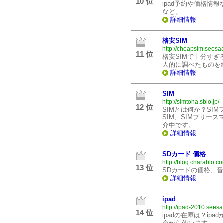
10 位
ipad予約や価格情報
など。
詳細情報
格安SIM
http://cheapsim.seesaa
11 位
格安SIMで十分す
人的に調べたものを
詳細情報
SIM
http://simtoha.sblo.jp/
12 位
SIMとは何か？SI
SIM、SIMフリー
介中です。
詳細情報
SDカード 価格
http://blog.charablo.
13 位
SDカードの価格、
詳細情報
ipad
http://ipad-2010.seesa
14 位
ipadの在庫は？i
今から使います。