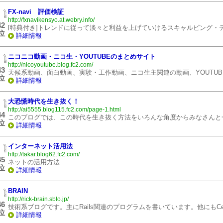
FX-navi 評価検証
http://fxnavikensyo.at.webry.info/
42
[特典付き]トレンドに従って淡々と利益を上げていけるスキャルピング・
位
詳細情報
ニコニコ動画・ニコ生・YOUTUBEのまとめサイト
http://nicoyoutube.blog.fc2.com/
43
天候系動画、面白動画、実験・工作動画、ニコ生主関連の動画、YOUTU
位
詳細情報
大恐慌時代を生き抜く！
http://ai5555.blog115.fc2.com/page-1.html
44
このブログでは、この時代を生き抜く方法をいろんな角度からみなさんと
位
詳細情報
インターネット活用法
http://takar.blog62.fc2.com/
45
ネットの活用方法
位
詳細情報
BRAIN
http://rick-brain.sblo.jp/
46
技術系ブログです。主にRails関連のプログラムを書いています。他にもCent
位
詳細情報