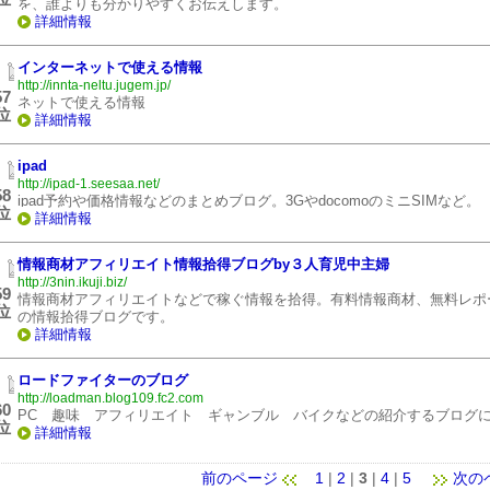
を、誰よりも分かりやすくお伝えします。
詳細情報
インターネットで使える情報
http://innta-neltu.jugem.jp/
57
ネットで使える情報
位
詳細情報
ipad
http://ipad-1.seesaa.net/
58
ipad予約や価格情報などのまとめブログ。3GやdocomoのミニSIMなど。
位
詳細情報
情報商材アフィリエイト情報拾得ブログby３人育児中主婦
http://3nin.ikuji.biz/
59
情報商材アフィリエイトなどで稼ぐ情報を拾得。有料情報商材、無料レポ
位
の情報拾得ブログです。
詳細情報
ロードファイターのブログ
http://loadman.blog109.fc2.com
60
PC 趣味 アフィリエイト ギャンブル バイクなどの紹介するブログ
位
詳細情報
前のページ
1
|
2
|
3
|
4
|
5
次の