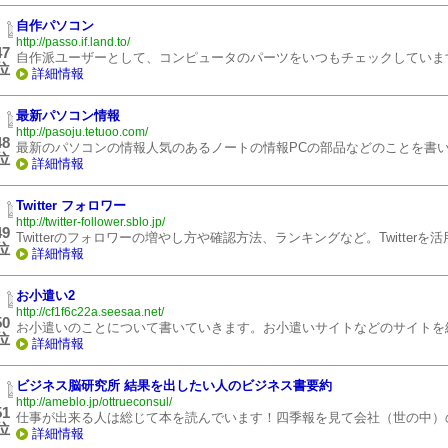
自作パソコン
http://passo.if.land.to/
47
自作派ユーザーとして、コンピュータのパーツをいつもチェックしていま
位
詳細情報
最新パソコン情報
http://pasoju.tetuoo.com/
48
最新のパソコンの情報人気のあるノートの情報PCの部品などのことを書
位
詳細情報
Twitter フォロワー
http://twitter-follower.sblo.jp/
49
Twitterのフォロワーの増やし方や確認方法、ランキングなど。Twit
位
詳細情報
お小遣い2
http://cf1f6c22a.seesaa.net/
50
お小遣いのことについて書いていきます。お小遣いサイトなどのサイトを
位
詳細情報
ビジネス脳研究所 結果を出したい人のビジネス書要約
http://ameblo.jp/ottrueconsul/
51
仕事が出来る人は総じて本を読んでいます！四季報を見て会社（世の中）
位
詳細情報