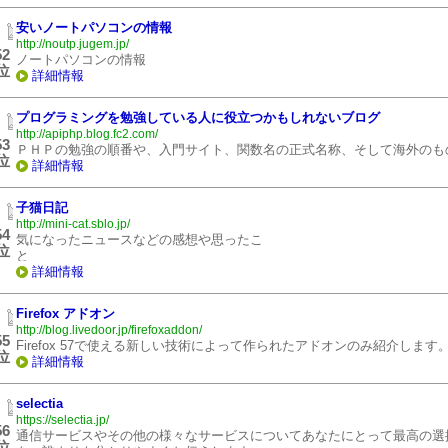
安いノートパソコンの情報
http://noutp.jugem.jp/
52
ノートパソコンの情報
位
詳細情報
プログラミングを勉強している人に役立つかもしれないブログ
http://apiphp.blog.fc2.com/
53
ＰＨＰの勉強の順番や、入門サイト、関数名の正式名称、そして海外のも
位
詳細情報
子猫日記
http://mini-cat.sblo.jp/
54
気になったニュースなどの感想や思ったこ
位
詳細情報
Firefox アドオン
http://blog.livedoor.jp/firefoxaddon/
55
Firefox 57で使える新しい技術によって作られたアドオンのみ紹介します
位
詳細情報
selectia
https://selectia.jp/
56
通信サービスやその他の様々なサービスについてあなたにとって最高の選
位