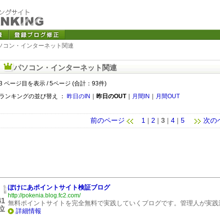
パソコン・インターネット関連
パソコン・インターネット関連
3 ページ目を表示 / 5ページ (合計：93件)
ランキングの並び替え ：
昨日のIN
｜
昨日のOUT
｜
月間IN
｜
月間OUT
前のページ
1
|
2
|
3
|
4
|
5
次の
ぽけにあポイントサイト検証ブログ
http://pokenia.blog.fc2.com/
41
無料ポイントサイトを完全無料で実践していくブログです。管理人が実践
位
詳細情報