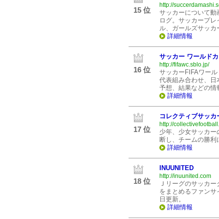
http://succerdamashi.
15 位
サッカーについて動
ログ。サッカープレ
ル、ガールズサッカ
詳細情報
サッカー ワールド
http://fifawc.sblo.jp/
16 位
サッカーFIFAワー
代表組み合わせ、日
予想、結果などの情
詳細情報
コレクティブサッカ
http://collectivefootball
17 位
少年、少女サッカー
断し、チームの勝利
詳細情報
INUUNITED
http://inuunited.com
18 位
Ｊリーグのサッカー
をまとめるファンサ
日更新。
詳細情報