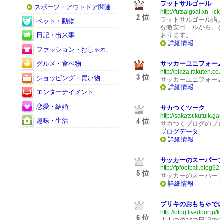
フットサルゴール
スポーツ・アウトドア関連
http://futsalgoal.xn--l
2 位
フットサルゴール購
ペット・動物
な激安ゴールから、
日記・出来事
おります。
詳細情報
ファッション・おしゃれ
グルメ・食べ物
サッカーユニフォー
http://plaza.rakuten.co.
3 位
ショッピング・買い物
サッカーユニフォー
詳細情報
エンターテイメント
恋愛・結婚
サカつくツーク
http://sakatsukutulk.g
趣味・生活
4 位
サカつくブログのブ
ブログ
データ
詳細情報
サッカーのスーパー
http://fpfootball.blog9
5 位
サッカーのスーパー
詳細情報
ブリキのおもちゃで
http://blog.livedoor.jp/k
6 位
大人の遊びの日記で