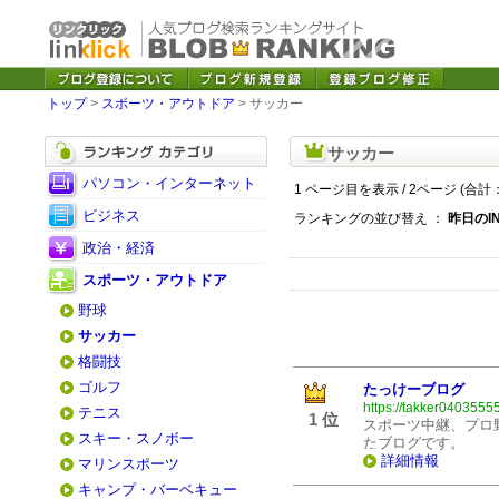
トップ
>
スポーツ・アウトドア
> サッカー
サッカー
パソコン・インターネット
1 ページ目を表示 / 2ページ (合計：
ビジネス
ランキングの並び替え ：
昨日のI
政治・経済
スポーツ・アウトドア
野球
サッカー
格闘技
ゴルフ
たっけーブログ
https://takker0403555
テニス
1 位
スポーツ中継、プロ
スキー・スノボー
たブログです。
詳細情報
マリンスポーツ
キャンプ・バーベキュー