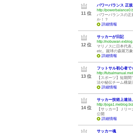
パワーバランス 正規
http://powerbalance0.
11 位
パワーバランスの正
か！？
詳細情報
サッカーが日記
http://nobuwan.exblog.
12 位
マリノスに日本代表
etc。蹴球の森羅万
詳細情報
フットサル初心者で
http://futsalmanual.me
13 位
【スポーツ】短期間
法や秘伝チーム構築
詳細情報
サッカー技術上達法
http://joga1.meblog.biz
14 位
【サッカー】Ｊリー
公開
詳細情報
サッカー魂