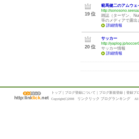
範馬健二のアムウェ
http://sonosono.seesa
19 位
雑誌（ターザン、Nu
等のメディアで露出
詳細情報
サッカー
http://yaplog.jp/soccer
20 位
サッカー情報
詳細情報
トップ
｜
ブログ登録について
｜
ブログ新規登録
｜
登録ブ
リンクリック ブログランキング
Copyright(C)2008
All R