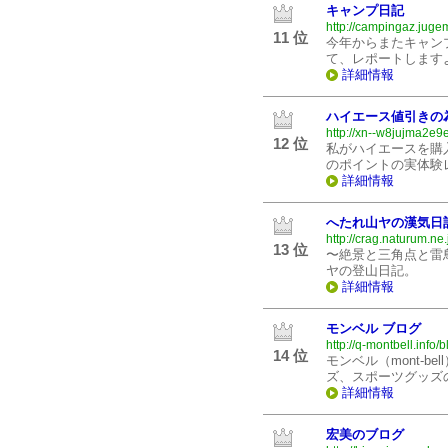
キャンプ日記
http://campingaz.jugem
11 位
今年からまたキャン
て、レポートします
詳細情報
ハイエース値引きの
http://xn--w8jujma2e9
12 位
私がハイエースを購
のポイントの実体験
詳細情報
へたれ山ヤの漢気日
http://crag.naturum.ne.
13 位
〜絶景と三角点と雷
ヤの登山日記。
詳細情報
モンベル ブログ
http://q-montbell.info/b
14 位
モンベル（mont-
ズ、スポーツグッズ
詳細情報
宏美のブログ