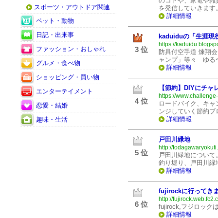
のコトや、家電や雑
スポーツ・アウトドア関連
を発信していきます
詳細情報
ペット・動物
日記・出来事
kaduiduの「生涯
https://kaduidu.blogsp
ファッション・おしゃれ
3 位
防具付空手道 煉翔
ャンプ」等々 ゆる〜
グルメ・食べ物
詳細情報
ショッピング・買い物
【節約】DIYにチ
エンターテイメント
https://www.challenge
4 位
ロードバイク、キャ
恋愛・結婚
ンジしていく節約ブ
詳細情報
趣味・生活
戸田川緑地
http://todagawaryokuti
5 位
戸田川緑地について
釣り堀り、戸田川緑
詳細情報
fujirockに行ってき
http://fujirock.web.fc2.
6 位
fujirock,フジ
詳細情報