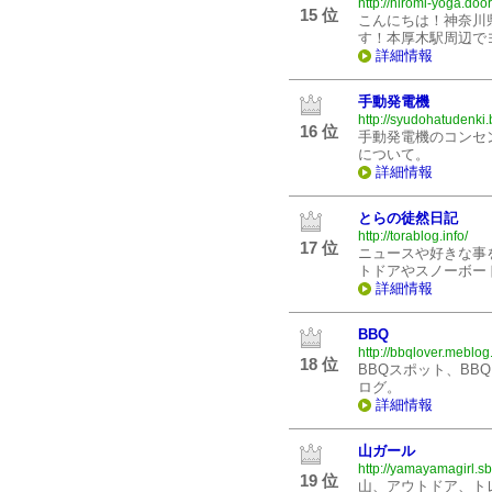
http://hiromi-yoga.door
15 位
こんにちは！神奈川
す！本厚木駅周辺で
詳細情報
手動発電機
http://syudohatudenki.
16 位
手動発電機のコンセ
について。
詳細情報
とらの徒然日記
http://torablog.info/
17 位
ニュースや好きな事
トドアやスノーボー
詳細情報
BBQ
http://bbqlover.meblog.
18 位
BBQスポット、B
ログ。
詳細情報
山ガール
http://yamayamagirl.sbl
19 位
山、アウトドア、ト