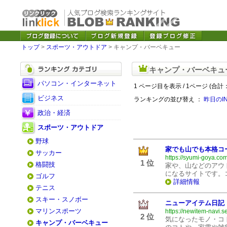
トップ
>
スポーツ・アウトドア
> キャンプ・バーベキュー
キャンプ・バーベキュ
パソコン・インターネット
1 ページ目を表示 / 1ページ (合計：
ビジネス
ランキングの並び替え ：
昨日のI
政治・経済
スポーツ・アウトドア
野球
家でも山でも本格コ
サッカー
https://syumi-goya.co
1 位
格闘技
家や、山などのアウ
になるサイトです。
ゴルフ
詳細情報
テニス
スキー・スノボー
ニューアイテム日記
マリンスポーツ
https://newitem-navi.s
2 位
気になったモノ・コ
キャンプ・バーベキュー