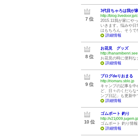
3代目ちゃろは我が
http://blog.livedoor.jp
7 位
2015.11我が家
いきます。悩みや日
はもちろん、そうで
詳細情報
お花見 グッズ
http://hanamibenri.see
8 位
お花見の時に便利な
詳細情報
ブログdeりおまる
http://riomaru.sblo.jp
9 位
キャンプの記事を中
ど、日々のくだらな
ンプ日記」も更新中
詳細情報
ゴムボート 釣り
http://v21j009.jugem.jp
10 位
ゴムボート 釣り情
詳細情報