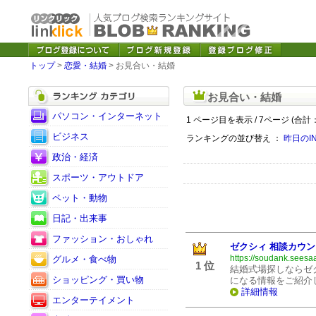
トップ
>
恋愛・結婚
> お見合い・結婚
お見合い・結婚
パソコン・インターネット
1 ページ目を表示 / 7ページ (合計：
ビジネス
ランキングの並び替え ：
昨日のI
政治・経済
スポーツ・アウトドア
ペット・動物
日記・出来事
ファッション・おしゃれ
ゼクシィ 相談カウ
https://soudank.seesaa
グルメ・食べ物
1 位
結婚式場探しならゼ
ショッピング・買い物
になる情報をご紹介
詳細情報
エンターテイメント