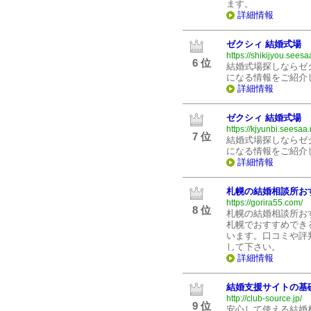
ます。
詳細情報
ゼクシィ 結婚式場
https://shikijyou.seesa
6 位
結婚式場探しならゼ
になる情報をご紹介
詳細情報
ゼクシィ 結婚式場
https://kjyunbi.seesaa.
7 位
結婚式場探しならゼ
になる情報をご紹介
詳細情報
札幌の結婚相談所お
https://gorira55.com/
8 位
札幌の結婚相談所お
札幌でおすすめでき
います。口コミや評
して下さい。
詳細情報
結婚支援サイトの基
http://club-source.jp/
9 位
安心して使える結婚