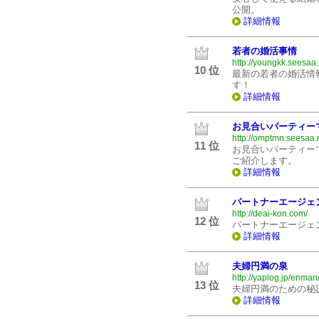
公開。
詳細情報
若者の婚活事情
http://youngkk.seesaa.
10 位
最新の若者の婚活情
す！
詳細情報
お見合いパーティー
http://omptmn.seesaa.
11 位
お見合いパーティー
ご紹介します。
詳細情報
パートナーエージェ
http://deai-kon.com/
12 位
パートナーエージェ
詳細情報
夫婦円満の泉
http://yaplog.jp/enman
13 位
夫婦円満のための秘
詳細情報