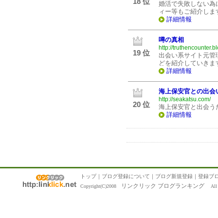
18 位
婚活で失敗しない為
ィー等もご紹介しま
詳細情報
噂の真相
http://truthencounter.b
19 位
出会い系サイト元管
どを紹介していきま
詳細情報
海上保安官との出会
http://seakatsu.com/
20 位
海上保安官と出会う
詳細情報
トップ
｜
ブログ登録について
｜
ブログ新規登録
｜
登録ブ
リンクリック ブログランキング
Copyright(C)2008
All R