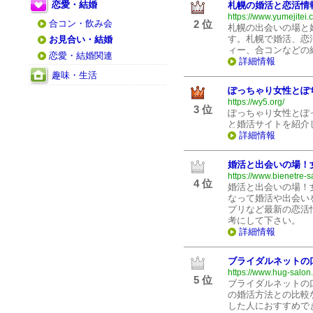
恋愛・結婚
札幌の婚活と恋活情
https://www.yumejitei.
合コン・飲み会
2 位
札幌の出会いの場と
す。札幌で婚活、恋
お見合い・結婚
ィー、合コンなどの
恋愛・結婚関連
詳細情報
趣味・生活
ぽっちゃり女性とぽ
https://wy5.org/
3 位
ぽっちゃり女性とぽ
と婚活サイトを紹介
詳細情報
婚活と出会いの場！
https://www.bienetre-
4 位
婚活と出会いの場！
なって婚活や出会い
プリなど最新の恋活
考にして下さい。
詳細情報
ブライダルネットの
https://www.hug-salon
5 位
ブライダルネットの
の婚活方法との比較
した人におすすめで