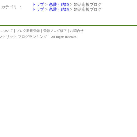
トップ
>
恋愛・結婚
> 婚活応援ブログ
カテゴリ ：
トップ
>
恋愛・結婚
> 婚活応援ブログ
について
｜
ブログ新規登録
｜
登録ブログ修正
｜
お問合せ
ンクリック ブログランキング
All Rights Reserved.