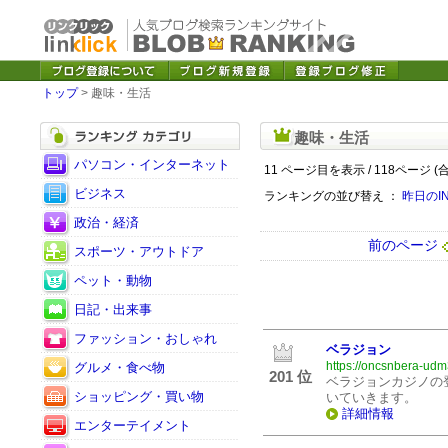
トップ
> 趣味・生活
趣味・生活
パソコン・インターネット
11 ページ目を表示 / 118ページ (
ビジネス
ランキングの並び替え ：
昨日のI
政治・経済
前のページ
スポーツ・アウトドア
ペット・動物
日記・出来事
ファッション・おしゃれ
ベラジョン
https://oncsnbera-udm
グルメ・食べ物
201 位
ベラジョンカジノの
ショッピング・買い物
いていきます。
詳細情報
エンターテイメント