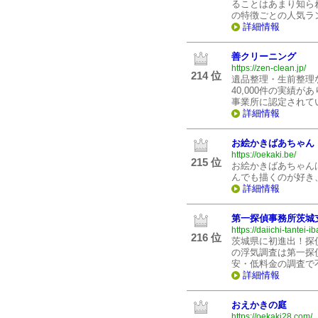
ることはあまり知ら
の特徴ごとの人気ラ
詳細情報
善クリーニング
https://zen-clean.jp/
214 位
遺品整理・生前整理
40,000件の実績
事業所に認定されて
詳細情報
お絵かきばあちゃん
https://oekaki.be/
215 位
お絵かきばあちゃん
んでも描くのが好き
詳細情報
第一探偵事務所茨城
https://daiichi-tantei-i
216 位
茨城県に初進出！探
の浮気調査は第一探
安・低料金の調査で
詳細情報
おえかきの庭
https://oekaki28.com/