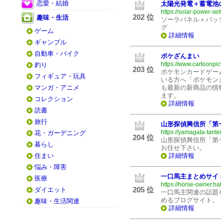
恋愛・結婚
太陽光発電＋蓄電池
https://solar-power-sel
202 位
趣味・生活
ソーラパネル＋バッ
グ
ゲーム
詳細情報
ギャンブル
自動車・バイク
ポケざんまい
https://www.cartoonpic
釣り
203 位
ポケモンカードゲー
フィギュア・玩具
いる方へ「ポケモン
マンガ・アニメ
も最新の新商品の情
ます。
コレクション
詳細情報
読書
旅行
山形探偵興信所「第
https://yamagata-tante
花・ガーデニング
204 位
山形探偵興信所「第
暮らし
お任せ下さい。
住まい
詳細情報
悩み・障害
一口馬主まとめサイ
医療
https://horse-owner.hat
205 位
ダイエット
一口馬主関連の話題
めるブログサイト。
趣味・生活関連
詳細情報