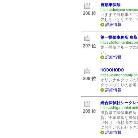
自動車保険
https://studycar.seesaa
206 位
いままで自動車のこ
強しないとなので、
詳細情報
第一探偵事務所 鳥
https://tottori-tantei.co
207 位
第一探偵グループの
い。
詳細情報
HODOHODO
https://okinonotabiji.c
208 位
オリジナルグッズの
グッズづくりの参考
詳細情報
総合探偵社シークレ
https://shiga-tantei.net/
209 位
滋賀県で探偵事務所
賀。実績豊富な探偵
け付け、依頼者の悩
にお問い合わせ下さ
詳細情報