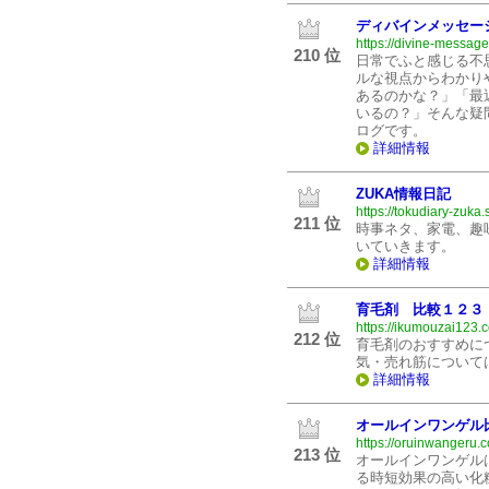
ディバインメッセー
https://divine-messag
210 位
日常でふと感じる不
ルな視点からわかり
あるのかな？」「最
いるの？」そんな疑
ログです。
詳細情報
ZUKA情報日記
https://tokudiary-zuka
211 位
時事ネタ、家電、趣
いていきます。
詳細情報
育毛剤 比較１２３
https://ikumouzai123.
212 位
育毛剤のおすすめに
気・売れ筋について
詳細情報
オールインワンゲル
https://oruinwangeru.
213 位
オールインワンゲル
る時短効果の高い化