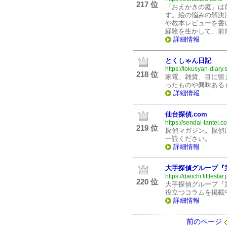
217 位
「おえかきの庭」は
す。絵の悩みの解決
や教本レビューを書
経験を生かして、前
詳細情報
とくしゃん日記
https://tokusyan-diary.
218 位
家電、雑貨、目に留
ったものや興味ある
詳細情報
仙台探偵.com
https://sendai-tantei.c
219 位
探偵マガジン。探偵
一読ください。
詳細情報
大手探偵グループ『
https://daiichi.littlestar.
220 位
大手探偵グループ『
役立つコラムを掲載
詳細情報
前のページ