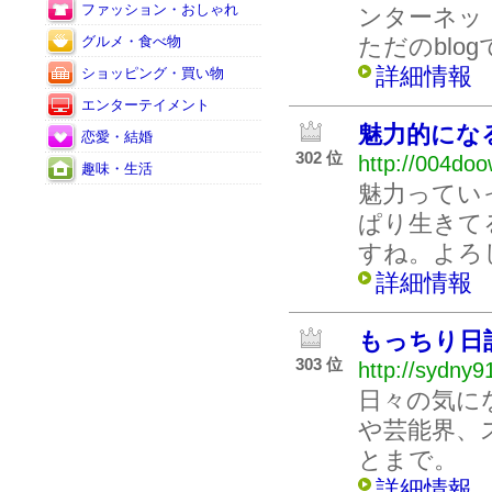
ファッション・おしゃれ
ンターネッ
グルメ・食べ物
ただのblo
詳細情報
ショッピング・買い物
エンターテイメント
魅力的にな
恋愛・結婚
302 位
http://004doo
趣味・生活
魅力ってい
ぱり生きて
すね。よろ
詳細情報
もっちり日
303 位
http://sydny9
日々の気に
や芸能界、
とまで。
詳細情報