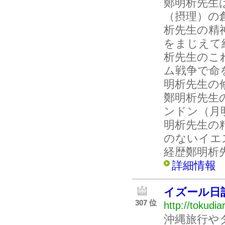
鄭明析先生
（摂理）の
析先生の精
をまじえて
析先生のこ
ム戦争で命
明析先生の
鄭明析先生
ンドン（月
明析先生の
のないイエ
経歴鄭明析
詳細情報
イズール日
307 位
http://tokudia
沖縄旅行や