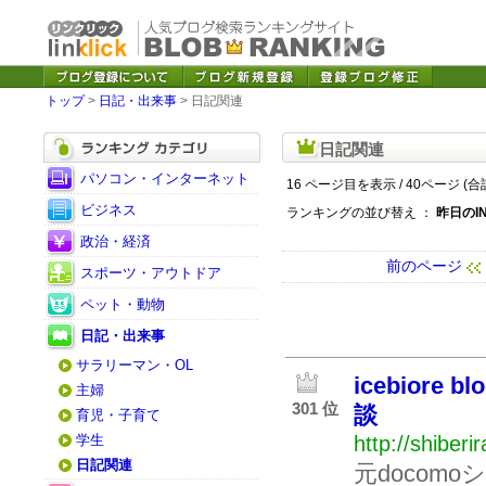
トップ
>
日記・出来事
> 日記関連
日記関連
パソコン・インターネット
16 ページ目を表示 / 40ページ (合
ビジネス
ランキングの並び替え ：
昨日のI
政治・経済
前のページ
スポーツ・アウトドア
ペット・動物
日記・出来事
サラリーマン・OL
icebior
主婦
301 位
談
育児・子育て
学生
http://shiberi
日記関連
元docom