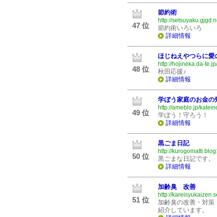
節約術
http://setsuyaku.gjgd.n
47 位
節約術いろいろ
詳細情報
ほじねえやつらに愛
http://hojineka.da-te.jp
48 位
秋田応援♪
詳細情報
学ぼう家庭のお金の
http://ameblo.jp/katein
49 位
学ぼう！守ろう！
詳細情報
黒ごま日記
http://kurogomatti.blo
50 位
黒ごまな日記です。
詳細情報
加齢臭 改善
http://kareisyukaizen.
51 位
加齢臭の改善・対策
紹介しています。