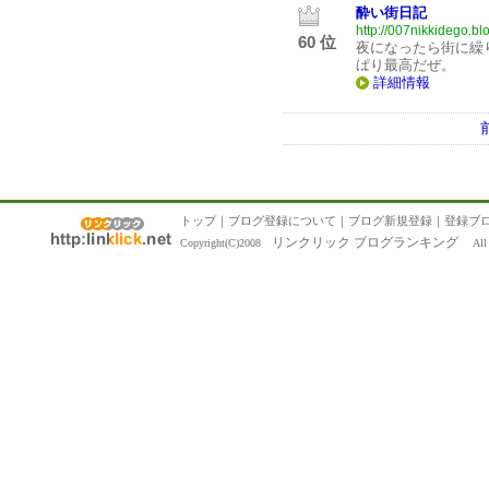
酔い街日記
http://007nikkidego.bl
60 位
夜になったら街に繰
ぱり最高だぜ。
詳細情報
トップ
｜
ブログ登録について
｜
ブログ新規登録
｜
登録ブ
リンクリック ブログランキング
Copyright(C)2008
All R