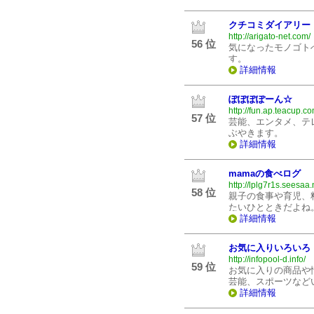
クチコミダイアリー
http://arigato-net.com/
56 位
気になったモノゴト
す。
詳細情報
ぽぽぽぽーん☆
http://fun.ap.teacup.
57 位
芸能、エンタメ、テ
ぶやきます。
詳細情報
mamaの食べログ
http://lplg7r1s.seesaa.
58 位
親子の食事や育児、
たいひとときだよね
詳細情報
お気に入りいろいろ
http://infopool-d.info/
59 位
お気に入りの商品や
芸能、スポーツなど
詳細情報