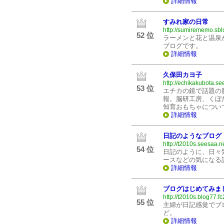
詳細情報
すみれ家の日常
http://sumirememo.sblo
52 位
ラーメンと花と温泉
ブログです。
詳細情報
久保田カヨ子
http://echikakubota.se
53 位
エチカの鏡で話題の
報。脳研工房、くぼ
知育おもちゃについ
詳細情報
日記のようなブログ
http://t2010s.seesaa.ne
54 位
日記のように、日々
ースなどの気になる
詳細情報
ブログはじめてみま
http://t2010s.blog77.f
55 位
主婦が日記感覚でブ
ど。
詳細情報