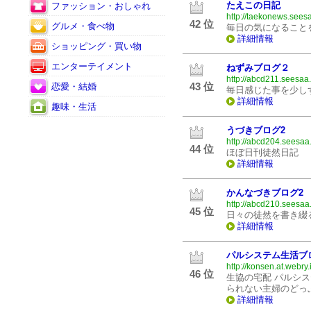
たえこの日記
ファッション・おしゃれ
http://taekonews.seesa
42 位
グルメ・食べ物
毎日の気になること
詳細情報
ショッピング・買い物
エンターテイメント
ねずみブログ２
http://abcd211.seesaa.
43 位
恋愛・結婚
毎日感じた事を少し
詳細情報
趣味・生活
うづきブログ2
http://abcd204.seesaa.
44 位
ほぼ日刊徒然日記
詳細情報
かんなづきブログ2
http://abcd210.seesaa.
45 位
日々の徒然を書き綴
詳細情報
パルシステム生活ブ
http://konsen.at.webry.
46 位
生協の宅配 パルシステ
られない主婦のどっ
詳細情報