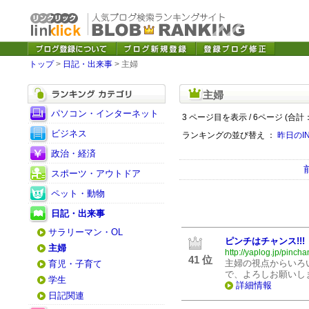
トップ
>
日記・出来事
> 主婦
主婦
パソコン・インターネット
3 ページ目を表示 / 6ページ (合計：
ビジネス
ランキングの並び替え ：
昨日のI
政治・経済
スポーツ・アウトドア
ペット・動物
日記・出来事
サラリーマン・OL
ピンチはチャンス!!!
主婦
http://yaplog.jp/pincha
41 位
主婦の視点からいろ
育児・子育て
で、よろしお願いし
学生
詳細情報
日記関連