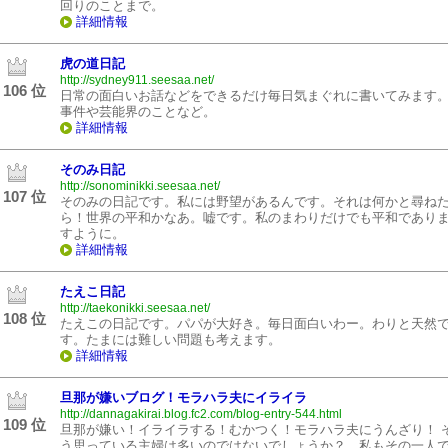
回りのことまで。
詳細情報
虎の道日記
http://sydney911.seesaa.net/
106 位
日常の面白いお話などをできるだけ毎日気まぐれに書いてみます
事件や芸能界のことなど。
詳細情報
そのみ日記
http://sonominikki.seesaa.net/
107 位
そのみの日記です。私には野望があるんです。それは何かと尋ね
ら！世界の平和かなあ。嘘です。私のまわりだけでも平和であり
すように。
詳細情報
たえこ日記
http://taekonikki.seesaa.net/
108 位
たえこの日記です。パパが大好き。毎日面白いわー。わりと天然
す。たまには難しい問題も考えます。
詳細情報
旦那が嫌いブログ！モラハラ夫にイライラ
http://dannagakirai.blog.fc2.com/blog-entry-544.html
109 位
旦那が嫌い！イライラする！むかつく！モラハラ夫にうんざり！ 
う思っている主婦は多いのではないでしょうか？ 私もその一人