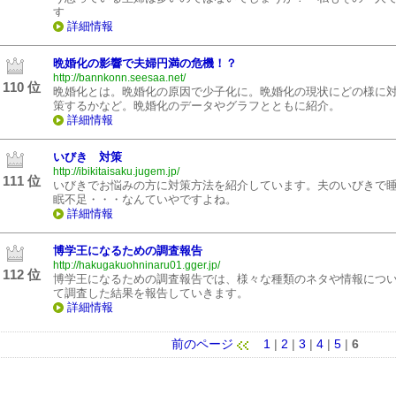
す
詳細情報
晩婚化の影響で夫婦円満の危機！？
http://bannkonn.seesaa.net/
110 位
晩婚化とは。晩婚化の原因で少子化に。晩婚化の現状にどの様に
策するかなど。晩婚化のデータやグラフとともに紹介。
詳細情報
いびき 対策
http://ibikitaisaku.jugem.jp/
111 位
いびきでお悩みの方に対策方法を紹介しています。夫のいびきで
眠不足・・・なんていやですよね。
詳細情報
博学王になるための調査報告
http://hakugakuohninaru01.gger.jp/
112 位
博学王になるための調査報告では、様々な種類のネタや情報につ
て調査した結果を報告していきます。
詳細情報
前のページ
1
|
2
|
3
|
4
|
5
|
6