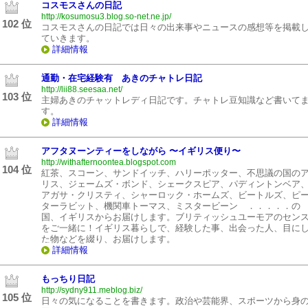
コスモスさんの日記
http://kosumosu3.blog.so-net.ne.jp/
102 位
コスモスさんの日記では日々の出来事やニュースの感想等を掲載
ていきます。
詳細情報
通勤・在宅経験有 あきのチャトレ日記
http://lii88.seesaa.net/
103 位
主婦あきのチャットレディ日記です。チャトレ豆知識など書いて
す。
詳細情報
アフタヌーンティーをしながら 〜イギリス便り〜
http://withafternoontea.blogspot.com
104 位
紅茶、スコーン、サンドイッチ、ハリーポッター、不思議の国の
リス、ジェームズ・ボンド、シェークスピア、パディントンベア
アガサ・クリスティ、シャーロック・ホームズ、ビートルズ、ピ
ターラビット、機関車トーマス、ミスタービーン ．．．．．の
国、イギリスからお届けします。ブリティッシュユーモアのセン
をご一緒に！イギリス暮らしで、経験した事、出会った人、目に
た物などを綴り、お届けします。
詳細情報
もっちり日記
http://sydny911.meblog.biz/
105 位
日々の気になることを書きます。政治や芸能界、スポーツから身