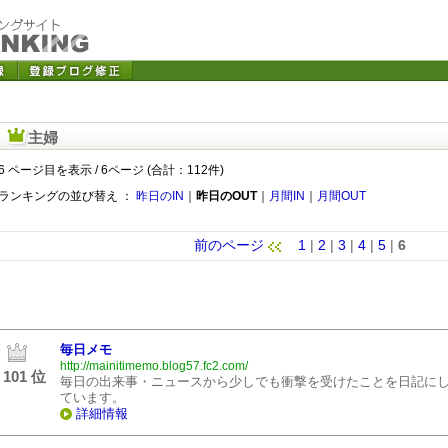
主婦
6 ページ目を表示 / 6ページ (合計：112件)
ランキングの並び替え ：
昨日のIN
｜
昨日のOUT
｜
月間IN
｜
月間OUT
前のページ
1
|
2
|
3
|
4
|
5
|
6
毎日メモ
http://mainitimemo.blog57.fc2.com/
101 位
毎日の出来事・ニュースから少しでも衝撃を受けたことを日記に
ています。
詳細情報