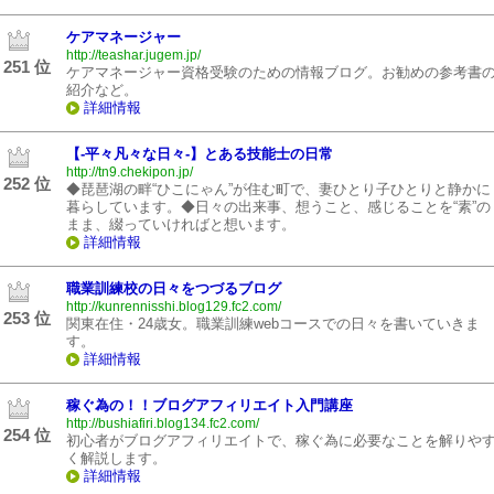
ケアマネージャー
http://teashar.jugem.jp/
251 位
ケアマネージャー資格受験のための情報ブログ。お勧めの参考書
紹介など。
詳細情報
【‐平々凡々な日々‐】とある技能士の日常
http://tn9.chekipon.jp/
252 位
◆琵琶湖の畔“ひこにゃん”が住む町で、妻ひとり子ひとりと静かに
暮らしています。◆日々の出来事、想うこと、感じることを“素”の
まま、綴っていければと想います。
詳細情報
職業訓練校の日々をつづるブログ
http://kunrennisshi.blog129.fc2.com/
253 位
関東在住・24歳女。職業訓練webコースでの日々を書いていきま
す。
詳細情報
稼ぐ為の！！ブログアフィリエイト入門講座
http://bushiafiri.blog134.fc2.com/
254 位
初心者がブログアフィリエイトで、稼ぐ為に必要なことを解りや
く解説します。
詳細情報