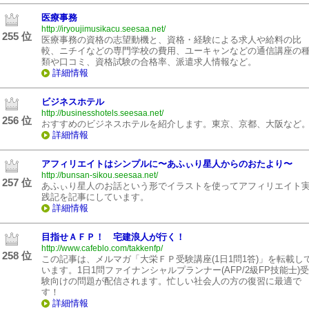
医療事務
http://iryoujimusikacu.seesaa.net/
255 位
医療事務の資格の志望動機と、資格・経験による求人や給料の比
較、ニチイなどの専門学校の費用、ユーキャンなどの通信講座の
類や口コミ、資格試験の合格率、派遣求人情報など。
詳細情報
ビジネスホテル
http://businesshotels.seesaa.net/
256 位
おすすめのビジネスホテルを紹介します。東京、京都、大阪など
詳細情報
アフィリエイトはシンプルに〜あふぃり星人からのおたより〜
http://bunsan-sikou.seesaa.net/
257 位
あふぃり星人のお話という形でイラストを使ってアフィリエイト
践記を記事にしています。
詳細情報
目指せＡＦＰ！ 宅建浪人が行く！
http://www.cafeblo.com/takkenfp/
258 位
この記事は、メルマガ「大栄ＦＰ受験講座(1日1問1答)」を転載し
います。1日1問ファイナンシャルプランナー(AFP/2級FP技能士)受
験向けの問題が配信されます。忙しい社会人の方の復習に最適で
す！
詳細情報