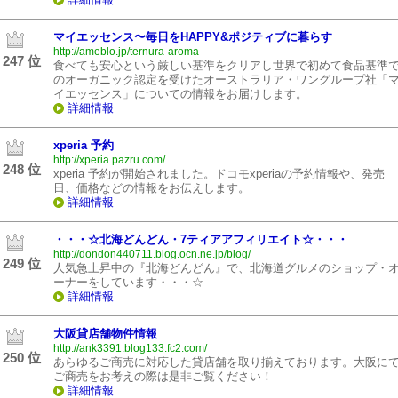
マイエッセンス〜毎日をHAPPY&ポジティブに暮らす
http://ameblo.jp/ternura-aroma
247 位
食べても安心という厳しい基準をクリアし世界で初めて食品基準
のオーガニック認定を受けたオーストラリア・ワングループ社「
イエッセンス」についての情報をお届けします。
詳細情報
xperia 予約
http://xperia.pazru.com/
248 位
xperia 予約が開始されました。ドコモxperiaの予約情報や、発売
日、価格などの情報をお伝えします。
詳細情報
・・・☆北海どんどん・7ティアアフィリエイト☆・・・
http://dondon440711.blog.ocn.ne.jp/blog/
249 位
人気急上昇中の『北海どんどん』で、北海道グルメのショップ・
ーナーをしています・・・☆
詳細情報
大阪貸店舗物件情報
http://ank3391.blog133.fc2.com/
250 位
あらゆるご商売に対応した貸店舗を取り揃えております。大阪に
ご商売をお考えの際は是非ご覧ください！
詳細情報