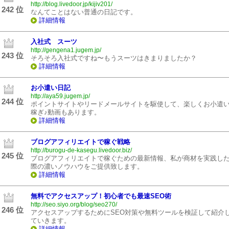
http://blog.livedoor.jp/kijiv201/
242 位
なんてことはない普通の日記です。
詳細情報
入社式 スーツ
http://gengena1.jugem.jp/
243 位
そろそろ入社式ですね〜もうスーツはきまりましたか？
詳細情報
お小遣い日記
http://aya59.jugem.jp/
244 位
ポイントサイトやリードメールサイトを駆使して、楽しくお小遣
稼ぎ♪動画もあります。
詳細情報
ブログアフィリエイトで稼ぐ戦略
http://burogu-de-kasegu.livedoor.biz/
245 位
ブログアフィリエイトで稼ぐための最新情報、私が商材を実践し
際の濃いノウハウをご提供致します。
詳細情報
無料でアクセスアップ！初心者でも最速SEO術
http://seo.siyo.org/blog/seo270/
246 位
アクセスアップするためにSEO対策や無料ツールを検証して紹介
ていきます。
詳細情報