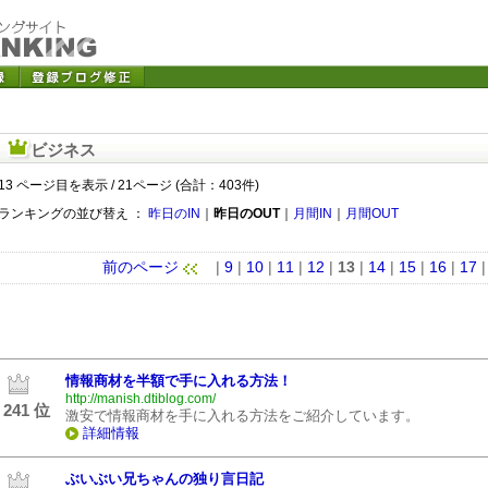
ビジネス
13 ページ目を表示 / 21ページ (合計：403件)
ランキングの並び替え ：
昨日のIN
｜
昨日のOUT
｜
月間IN
｜
月間OUT
前のページ
|
9
|
10
|
11
|
12
|
13
|
14
|
15
|
16
|
17
情報商材を半額で手に入れる方法！
http://manish.dtiblog.com/
241 位
激安で情報商材を手に入れる方法をご紹介しています。
詳細情報
ぶいぶい兄ちゃんの独り言日記