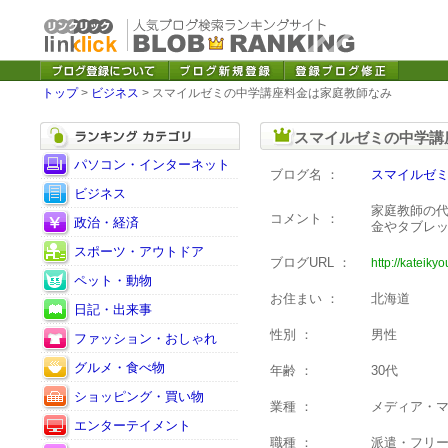
トップ
>
ビジネス
> スマイルゼミの中学講座料金は家庭教師なみ
スマイルゼミの中学講
パソコン・インターネット
ブログ名 ：
スマイルゼ
ビジネス
家庭教師の
コメント ：
政治・経済
金やタブレ
スポーツ・アウトドア
ブログURL ：
http://kateiky
ペット・動物
お住まい ：
北海道
日記・出来事
性別 ：
男性
ファッション・おしゃれ
グルメ・食べ物
年齢 ：
30代
ショッピング・買い物
業種 ：
メディア・
エンターテイメント
職種 ：
派遣・フリ