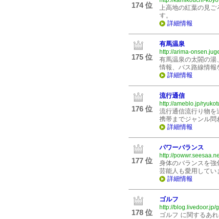
http://kamikouchi-koyo
174 位
上高地の紅葉の見ご
す。
詳細情報
有馬温泉
http://arima-onsen.jug
175 位
有馬温泉の太閤の湯
情報、バス路線情報
詳細情報
流行通信
http://ameblo.jp/ryukot
176 位
流行通信流行り物を
携帯までジャンル問
詳細情報
パワーバランス
http://powwr.seesaa.ne
177 位
身体のバランスを強
芸能人も愛用してい
詳細情報
ゴルフ
http://blog.livedoor.jp/
178 位
ゴルフ に関するあ