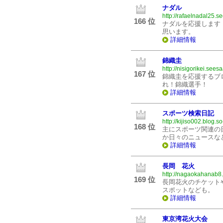
ナダル
http://rafaelnadal25.s
166 位
ナダルを応援します
思います。
詳細情報
錦織圭
http://nisigorikei.seesa
167 位
錦織圭を応援するブ
れ！錦織選手！
詳細情報
スポーツ検索日記
http://kijiso002.blog.so
168 位
主にスポーツ関連の
か日々のニュースな
詳細情報
長岡 花火
http://nagaokahanab8.
169 位
長岡花火のチケット
スポットなども。
詳細情報
東京湾花火大会