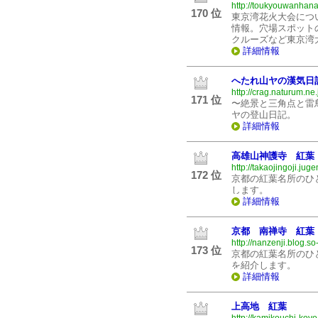
http://toukyouwanhana
170 位
東京湾花火大会につ
情報。穴場スポット
クルーズなど東京湾
詳細情報
へたれ山ヤの漢気日
http://crag.naturum.ne.
171 位
〜絶景と三角点と雷
ヤの登山日記。
詳細情報
高雄山神護寺 紅葉
http://takaojingoji.juge
172 位
京都の紅葉名所のひ
します。
詳細情報
京都 南禅寺 紅葉
http://nanzenji.blog.so
173 位
京都の紅葉名所のひ
を紹介します。
詳細情報
上高地 紅葉