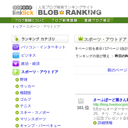
トップ
> スポーツ・アウトドア
スポーツ・アウトドア
パソコン・インターネット
9 ページ目を表示 / 17ページ (合計
ビジネス
ランキングの並び替え ：
昨日のI
政治・経済
前のページ
スポーツ・アウトドア
野球
サッカー
格闘技
ゴルフ
さーふぼーど屋さん
http://blog.livedoor.j
テニス
161 位
5月からオーダーサ
スキー・スノボー
JS、チリ、アルメッ
ン記念プレゼント企
マリンスポーツ
詳細情報
キャンプ・バーベキュー