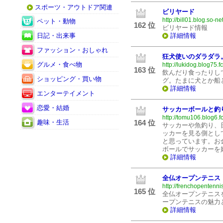
スポーツ・アウトドア関連
ビリヤード
http://bill01.blog.so-net
ペット・動物
162 位
ビリヤード情報
日記・出来事
詳細情報
ファッション・おしゃれ
狂犬使いのダラダラ
グルメ・食べ物
http://lukidog.blog75.f
163 位
飲んだり食ったりし
ショッピング・買い物
グ。たまに犬とか船
詳細情報
エンターテイメント
恋愛・結婚
サッカーボールと釣
http://tomu106.blog6.
趣味・生活
164 位
サッカーや魚釣り、
ッカーを見る側とし
と思っています。お
ボールでサッカーを
詳細情報
全仏オープンテニス
http://frenchopentenni
165 位
全仏オープンテニス
ープンテニスの魅力
詳細情報