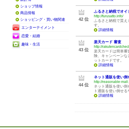
ショップ情報
ふるさと納税でオイ
商品情報
http://furusatto.info/
42 位
ショッピング・買い物関連
ふるさと納税で貰え
す。
エンターテイメント
詳細情報
恋愛・結婚
楽天カード 審査
趣味・生活
http://rakutencardchec
43 位
楽天カードは簡単審
険、キャンペーンな
ットカードです。
詳細情報
ネット通販を使い倒
http://reasonable-mall.
44 位
ネット通販を使い倒
ト通販を使い倒せる
詳細情報