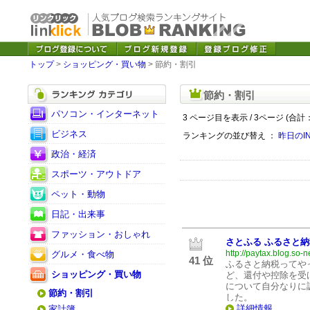
トップ
>
ショッピング・買い物
> 節約・割引
節約・割引
パソコン・インターネット
3 ページ目を表示 / 3ページ (合計：
ビジネス
ランキングの並び替え ：
昨日のI
政治・経済
スポーツ・アウトドア
ペット・動物
日記・出来事
ファッション・おしゃれ
さとふる ふるさと納
http://paytax.blog.so-ne
グルメ・食べ物
41 位
ふるさと納税ってや
ショッピング・買い物
ど、還付や控除を受
について自分なりに
節約・割引
した。
詳細情報
家計簿