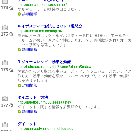
http://germa-rollers.seesaa.net/
174 位
ゲルマローラーの効果や口コミなど。
詳細情報
ルイボスティーお試しセット３週間分
http://ruibosu-tea.meblog.biz/
175 位
最高級オーガニック・ルイボスティー専門店 RTRoom アールティ
ールームがおいしさと安全性にこだわって、有機栽培されたオー
ニック茶葉を厳選しています。
詳細情報
生ジュースレシピ 効果と効能
http://frufrujuice.blog74.fc2.com/?plugin&index
176 位
酵素がたっぷり取れる生ジュース・フレッシュジュースのレシピ
作り方・効果・効能を紹介。フルーツのサプリメント効果で健康
活を送りましょう
詳細情報
ダイエット 方法
http://daiettosurimu01.seesaa.net/
177 位
ダイエットに関する情報を多数紹介しています。
詳細情報
ダイエット
http://genryoutyuu.sublimeblog.net/