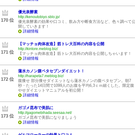
優光泉酵素
http://kenoutobiyo.sblo.jp/
170 位
優光泉酵素の効果や口コミ、飲み方や断食方法など、色々調べて
開していきます！
詳細情報
【マッチョ肉体改造】筋トレ大百科の内容を公開
http://kintore.meblog.biz/
171 位
【マッチョ肉体改造】筋トレ大百科の内容を公開しちゃいます！
詳細情報
蓮水カノン腹ペタセブンダイエット！
http://harapeta7.meblog.biz/
172 位
腹痩せ 部分痩せダイエットなら蓮水カノンの腹ペタセブン。朝7
秒・たった14日間で1099人のお腹を平均6,3ｃｍ細くした。限定腹
やせダイエットマニュアルを初公開！
詳細情報
ガゴメ昆布で美肌に
http://gagomebihada.seesaa.net/
173 位
ガゴメ昆布で美肌になりましょう
詳細情報
ゲルマローラーの効果と口コミ