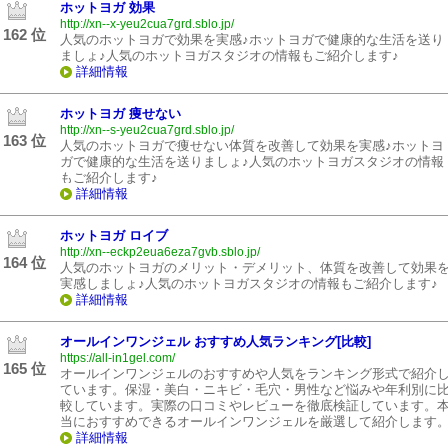
ホットヨガ 効果
http://xn--x-yeu2cua7grd.sblo.jp/
162 位
人気のホットヨガで効果を実感♪ホットヨガで健康的な生活を送り
ましょ♪人気のホットヨガスタジオの情報もご紹介します♪
詳細情報
ホットヨガ 痩せない
http://xn--s-yeu2cua7grd.sblo.jp/
163 位
人気のホットヨガで痩せない体質を改善して効果を実感♪ホットヨ
ガで健康的な生活を送りましょ♪人気のホットヨガスタジオの情報
もご紹介します♪
詳細情報
ホットヨガ ロイブ
http://xn--eckp2eua6eza7gvb.sblo.jp/
164 位
人気のホットヨガのメリット・デメリット、体質を改善して効果
実感しましょ♪人気のホットヨガスタジオの情報もご紹介します♪
詳細情報
オールインワンジェル おすすめ人気ランキング[比較]
https://all-in1gel.com/
165 位
オールインワンジェルのおすすめや人気をランキング形式で紹介
ています。保湿・美白・ニキビ・毛穴・男性など悩みや年利別に
較しています。実際の口コミやレビューを徹底検証しています。
当におすすめできるオールインワンジェルを厳選して紹介します
詳細情報