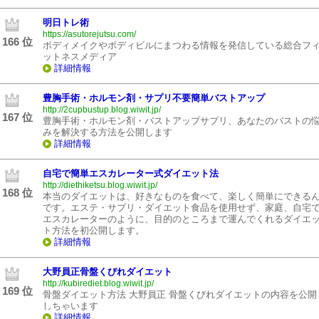
明日トレ術
https://asutorejutsu.com/
166 位
ボディメイクやボディビルにまつわる情報を発信している総合フ
ットネスメディア
詳細情報
豊胸手術・ホルモン剤・サプリ不要簡単バストアップ
http://2cupbustup.blog.wiwit.jp/
167 位
豊胸手術・ホルモン剤・バストアップサプリ、あなたのバストの
みを解決する方法を公開します
詳細情報
自宅で簡単エスカレーター式ダイエット法
http://diethiketsu.blog.wiwit.jp/
168 位
本当のダイエットは、好きなものを食べて、楽しく簡単にできる
です。エステ・サプリ・ダイエット食品を使用せず、家庭、自宅
エスカレーターのように、目的のところまで運んでくれるダイエ
ト方法を初公開します。
詳細情報
大野員正骨盤くびれダイエット
http://kubirediet.blog.wiwit.jp/
169 位
骨盤ダイエット方法 大野員正 骨盤くびれダイエットの内容を公開
しちゃいます
詳細情報