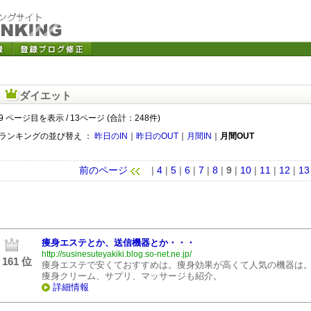
ダイエット
9 ページ目を表示 / 13ページ (合計：248件)
ランキングの並び替え ：
昨日のIN
｜
昨日のOUT
｜
月間IN
｜
月間OUT
前のページ
|
4
|
5
|
6
|
7
|
8
|
9
|
10
|
11
|
12
|
13
痩身エステとか、送信機器とか・・・
http://susinesuteyakiki.blog.so-net.ne.jp/
161 位
痩身エステで安くておすすめは。痩身効果が高くて人気の機器は
痩身クリーム、サプリ、マッサージも紹介。
詳細情報