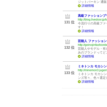
ジットバーキン 通
詳細情報
高級ファッションブ
http://blog.livedoor.jp
131 位
今流行りの高級ファ
す！
詳細情報
芸能人 ファッション
http://geinojinfashion
132 位
芸能人やモデル・有
あのブランドってど
詳細情報
ミネトンカ モカシン
http://minemon3.jugem
133 位
ミネトンカ モカシ
ンズ等々、色々選定
詳細情報