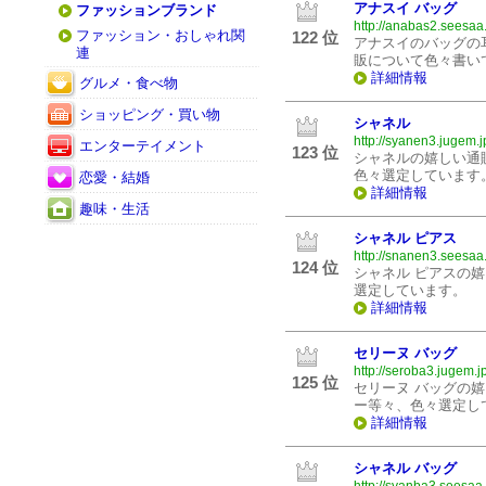
アナスイ バッグ
ファッションブランド
http://anabas2.seesaa.
ファッション・おしゃれ関
122 位
アナスイのバッグの
連
販について色々書い
詳細情報
グルメ・食べ物
ショッピング・買い物
シャネル
http://syanen3.jugem.j
エンターテイメント
123 位
シャネルの嬉しい通
色々選定しています
恋愛・結婚
詳細情報
趣味・生活
シャネル ピアス
http://snanen3.seesaa.
124 位
シャネル ピアスの
選定しています。
詳細情報
セリーヌ バッグ
http://seroba3.jugem.jp
125 位
セリーヌ バッグの
ー等々、色々選定し
詳細情報
シャネル バッグ