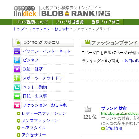
トップ
>
ファッション・おしゃれ
> ファッションブランド
ファッションブランド
パソコン・インターネット
7 ページ目を表示 / 7ページ (合計：
ビジネス
ランキングの並び替え ：
昨日のI
政治・経済
スポーツ・アウトドア
ペット・動物
日記・出来事
ファッション・おしゃれ
ブランド 財布
レディースファッション
http://burasa1.meblog.
121 位
ブランドの財布。新
メンズファッション
に人気の品を吟味し
ヘアスタイル
詳細情報
アクセサリー