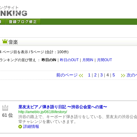
音楽
4 ページ目を表示 / 5ページ (合計：100件)
ランキングの並び替え ：
昨日のIN
｜
昨日のOUT
｜
月間IN
｜
月間OUT
前のページ
1
|
2
|
3
|
4
|
5
次の
里友太ピアノ弾き語り日記 〜渋谷公会堂への道〜
http://ameblo.jp/0618lifestory/
61 位
渋谷の路上で、キーボード弾き語りをしている、里友太の渋谷公
堂チャレンジを書いていきます。
詳細情報