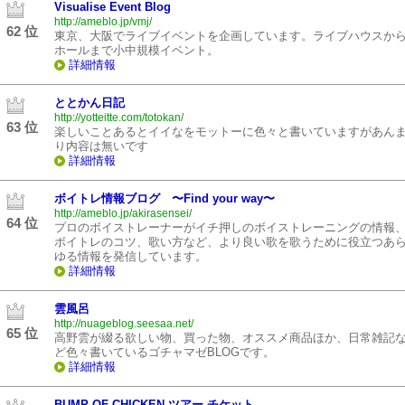
Visualise Event Blog
http://ameblo.jp/vmj/
62 位
東京、大阪でライブイベントを企画しています。ライブハウスか
ホールまで小中規模イベント。
詳細情報
ととかん日記
http://yotteitte.com/totokan/
63 位
楽しいことあるとイイなをモットーに色々と書いていますがあん
り内容は無いです
詳細情報
ボイトレ情報ブログ 〜Find your way〜
http://ameblo.jp/akirasensei/
64 位
プロのボイストレーナーがイチ押しのボイストレーニングの情報
ボイトレのコツ、歌い方など、より良い歌を歌うために役立つあ
ゆる情報を発信しています。
詳細情報
雲風呂
http://nuageblog.seesaa.net/
65 位
高野雲が綴る欲しい物、買った物、オススメ商品ほか、日常雑記
ど色々書いているゴチャマゼBLOGです。
詳細情報
BUMP OF CHICKEN ツアー チケット