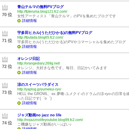
青山テルマの無料PVブログ
http://fpteruma.blog121.fc2.com/
70 位
女性アーティスト「青山テルマ」のPVを集めたブログです
詳細情報
宇多田ヒカル(うただひかる)の無料PVブログ
http://fputada.blog65.fc2.com/
71 位
宇多田ヒカル(うただひかる)のPVやコマーシャルを集めたブログ
詳細情報
オレンジ日記
http://orangediary.269g.net/
72 位
オレンジ。大好きな色です。毎日、日記かいてみます
詳細情報
涼のスイーツパラダイス
http://yaplog.jp/yumekui-ryo/
73 位
HELL the GROWL、ex.夢喰-ユメクイ-のドラムの涼-ryo-の日常を
った日記です(゜o゜)
詳細情報
ジャズ動画no jazz no life
http://nojazznolifeyoutube.blog99.fc2.com/
74 位
ご機嫌なジャズ動画がいっぱい♪
詳細情報