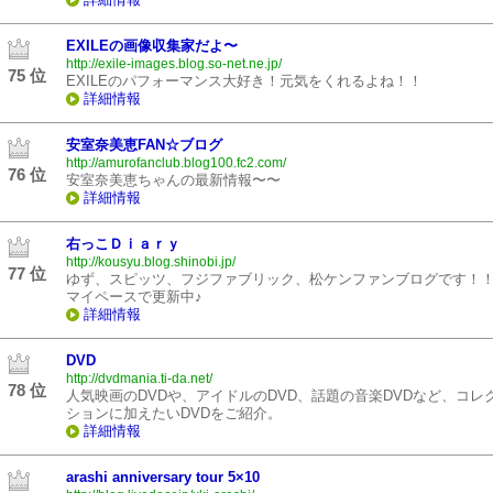
EXILEの画像収集家だよ〜
http://exile-images.blog.so-net.ne.jp/
75 位
EXILEのパフォーマンス大好き！元気をくれるよね！！
詳細情報
安室奈美恵FAN☆ブログ
http://amurofanclub.blog100.fc2.com/
76 位
安室奈美恵ちゃんの最新情報〜〜
詳細情報
右っこＤｉａｒｙ
http://kousyu.blog.shinobi.jp/
77 位
ゆず、スピッツ、フジファブリック、松ケンファンブログです！
マイペースで更新中♪
詳細情報
DVD
http://dvdmania.ti-da.net/
78 位
人気映画のDVDや、アイドルのDVD、話題の音楽DVDなど、コレ
ションに加えたいDVDをご紹介。
詳細情報
arashi anniversary tour 5×10