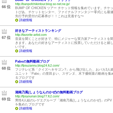
http://banpofchikintour.blog.so-net.ne.jp/
66 位
BUMP OF CHICKEN ツアー チケット情報を集めています。チケ
トぴあ、チケットセンター、ファイナルファンタジー零式にも最
先行予約受付の応募券が！！これは見逃すな〜
詳細情報
好きなアーティストランキング
http://favorite-artist.com
67 位
音楽を聞くことが好きで、特にメジャーな実力派アーティストを
きます。あなたの好きなアーティストに投票していただけると嬉
いです。
詳細情報
Paboの無料動画ブログ
http://fpsuzannu.blog24.fc2.com/
68 位
フジテレビ系「クイズヘキサゴン?」から飛び出した、おバカ3人
ユニット「Pabo」の里田まい、スザンヌ、木下優樹菜の動画を集
るブログです
詳細情報
湘南乃風(しょうなんのかぜ)の無料動画ブログ
http://fpsyounan.blog77.fc2.com/
69 位
男性4人組のレゲエグループ「湘南乃風(しょうなんのかぜ)」のPV
を集めたブログです
詳細情報